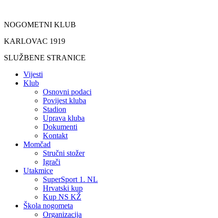
Idi
na
NOGOMETNI KLUB
sadržaj
KARLOVAC 1919
SLUŽBENE STRANICE
Vijesti
Klub
Osnovni podaci
Povijest kluba
Stadion
Uprava kluba
Dokumenti
Kontakt
Momčad
Stručni stožer
Igrači
Utakmice
SuperSport 1. NL
Hrvatski kup
Kup NS KŽ
Škola nogometa
Organizacija