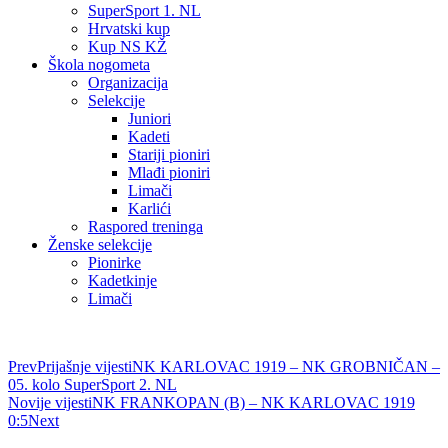
SuperSport 1. NL
Hrvatski kup
Kup NS KŽ
Škola nogometa
Organizacija
Selekcije
Juniori
Kadeti
Stariji pioniri
Mlađi pioniri
Limači
Karlići
Raspored treninga
Ženske selekcije
Pionirke
Kadetkinje
Limači
Prev
Prijašnje vijesti
NK KARLOVAC 1919 – NK GROBNIČAN –
05. kolo SuperSport 2. NL
Novije vijesti
NK FRANKOPAN (B) – NK KARLOVAC 1919
0:5
Next