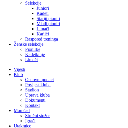
Selekcije
Juniori
Kadeti
Stariji pioniri
Mlađi pioniri
Limači
Karlići
Raspored treninga
Ženske selekcije
Pionirke
Kadetkinje
Limači
Vijesti
Klub
Osnovni podaci
Povijest kluba
Stadion
Uprava kluba
Dokumenti
Kontakt
Momčad
Stručni stožer
Igrači
Utakmice