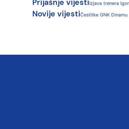
Prijašnje vijesti
Izjava trenera Igo
Novije vijesti
Čestitke GNK Dinamu 