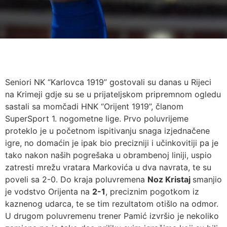
Seniori NK “Karlovca 1919” gostovali su danas u Rijeci
na Krimeji gdje su se u prijateljskom pripremnom ogledu
sastali sa momčadi HNK “Orijent 1919”, članom
SuperSport 1. nogometne lige. Prvo poluvrijeme
proteklo je u početnom ispitivanju snaga izjednačene
igre, no domaćin je ipak bio precizniji i učinkovitiji pa je
tako nakon naših pogrešaka u obrambenoj liniji, uspio
zatresti mrežu vratara Markovića u dva navrata, te su
poveli sa 2-0. Do kraja poluvremena
Noz Kristaj
smanjio
je vodstvo Orijenta na
2-1
, preciznim pogotkom iz
kaznenog udarca, te se tim rezultatom otišlo na odmor.
U drugom poluvremenu trener Pamić izvršio je nekoliko