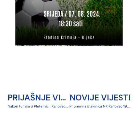
PRIJAŠNJE VIJESTI
NOVIJE VIJESTI
Nakon turnira u Pleternici, Karlovac 1919 gostuje kod Orijenta 1919
Pripremna utakmica NK Karlovac 1919 – NK Lučko, subota 10.08. u 10,00 sati