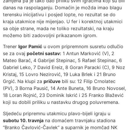
zamjena pa je tako dao priliku svim igračima koji su bili
danas na raspolaganju. Domaćin je možda imao blagu
terensku inicijativu i posjed lopte, no rezultat se do
kraja utakmice nije mijenjao. U fer i korektnoj utakmici
sa obje strane, mada ne toliko rezultatski, na kraju
možemo biti zadovoljni prikazanom igrom.
Trener
Igor Pamić
u ovom pripremnom susretu odlučio
se za ovaj
početni sastav:
1 Antun Marković (V), 2
Mateo Barać, 4 Gabrijel Stepinac, 5 Rafael Stepinac, 6
Gabriel Leko, 7 David Ereiz, 8 Goran Paracki (C), 9 Noz
Kristaj, 15 Lovro Nezirović, 19 Luka Brlek i 21 Bruno
Grgić. Na klupi za
pričuve
bili su: 12 Filip Crnolatec
(PV), 3 Borna Pausić, 14 Ante Buneta, 16 Bruno Novosel,
18 Loran Rojnić, 23 Dominik Iskrić i 25 Franko Blažević
koji su dobili priliku u nastavku drugog poluvremena.
Sljedeću pripremnu utakmicu plavo-bijeli igraju u
subotu 10. travnja
na domaćem travnjaku stadiona
“Branko Čavlović-Čavlek” a suparnik je momčad NK