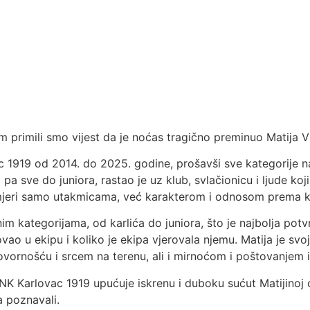
 primili smo vijest da je noćas tragično preminuo Matija Vr
ac 1919 od 2014. do 2025. godine, prošavši sve kategorije
a sve do juniora, rastao je uz klub, svlačionicu i ljude koji
e mjeri samo utakmicama, već karakterom i odnosom prema k
im kategorijama, od karlića do juniora, što je najbolja potvr
jerovao u ekipu i koliko je ekipa vjerovala njemu. Matija je 
ovornošću i srcem na terenu, ali i mirnoćom i poštovanjem 
K Karlovac 1919 upućuje iskrenu i duboku sućut Matijinoj obi
a poznavali.