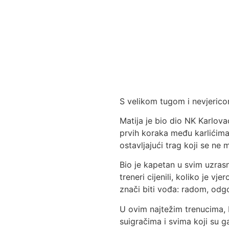
S velikom tugom i nevjericom
Matija je bio dio NK Karlov
prvih koraka među karlićima p
ostavljajući trag koji se n
Bio je kapetan u svim uzrasn
treneri cijenili, koliko je v
znači biti vođa: radom, odg
U ovim najtežim trenucima, N
suigračima i svima koji su g