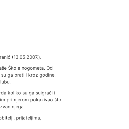
anić (13.05.2007.).
 naše Škole nogometa. Od
 su ga pratili kroz godine,
lubu.
da koliko su ga suigrači i
svojim primjerom pokazivao što
izvan njega.
telji, prijateljima,