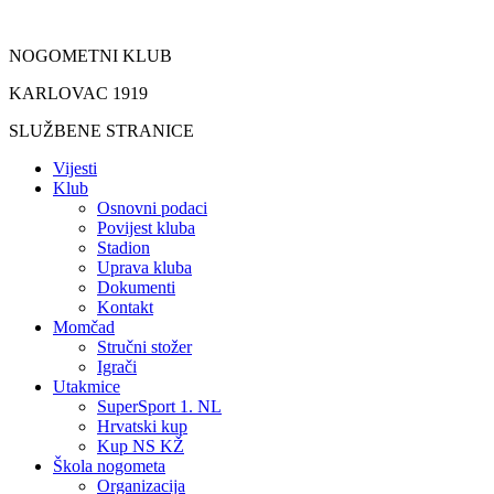
Idi
na
NOGOMETNI KLUB
sadržaj
KARLOVAC 1919
SLUŽBENE STRANICE
Vijesti
Klub
Osnovni podaci
Povijest kluba
Stadion
Uprava kluba
Dokumenti
Kontakt
Momčad
Stručni stožer
Igrači
Utakmice
SuperSport 1. NL
Hrvatski kup
Kup NS KŽ
Škola nogometa
Organizacija