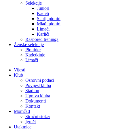
Selekcije
Juniori
Kadeti
Stariji pioniri
Mlađi pioniri
Limači
Karlići
Raspored treninga
Ženske selekcije
Pionirke
Kadetkinje
Limači
Vijesti
Klub
Osnovni podaci
Povijest kluba
Stadion
Uprava kluba
Dokumenti
Kontakt
Momčad
Stručni stožer
Igrači
Utakmice