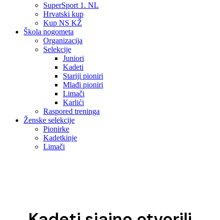
SuperSport 1. NL
Hrvatski kup
Kup NS KŽ
Škola nogometa
Organizacija
Selekcije
Juniori
Kadeti
Stariji pioniri
Mlađi pioniri
Limači
Karlići
Raspored treninga
Ženske selekcije
Pionirke
Kadetkinje
Limači
Kadeti sjajno otvorili