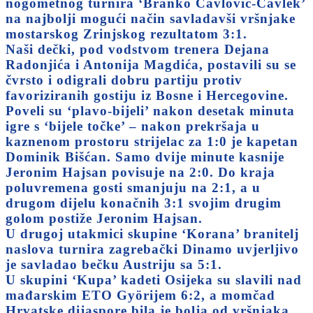
nogometnog turnira ‘Branko Čavlović-Čavlek’
na najbolji mogući način savladavši vršnjake
mostarskog Zrinjskog rezultatom 3:1.
Naši dečki, pod vodstvom trenera Dejana
Radonjića i Antonija Magdića, postavili su se
čvrsto i odigrali dobru partiju protiv
favoriziranih gostiju iz Bosne i Hercegovine.
Poveli su ‘plavo-bijeli’ nakon desetak minuta
igre s ‘bijele točke’ – nakon prekršaja u
kaznenom prostoru strijelac za 1:0 je kapetan
Dominik Bišćan. Samo dvije minute kasnije
Jeronim Hajsan povisuje na 2:0. Do kraja
poluvremena gosti smanjuju na 2:1, a u
drugom dijelu konačnih 3:1 svojim drugim
golom postiže Jeronim Hajsan.
U drugoj utakmici skupine ‘Korana’ branitelj
naslova turnira zagrebački Dinamo uvjerljivo
je savladao bečku Austriju sa 5:1.
U skupini ‘Kupa’ kadeti Osijeka su slavili nad
mađarskim ETO Györijem 6:2, a momčad
Hrvatske dijaspore bila je bolja od vršnjaka