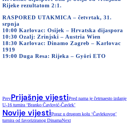
Rijeke rezultatom 2:1.
RASPORED UTAKMICA – četvrtak, 31.
srpnja
10:00 Karlovac: Osijek – Hrvatska dijaspora
10:30 Ozalj: Zrinjski – Austria Wien
18:30 Karlovac: Dinamo Zagreb – Karlovac
1919
19:00 Duga Resa: Rijeka – Györi ETO
Prijašnje vijesti
Prev
Pred nama je četrnaesto izdanje
U-16 turnira ‘Branko Čavlović-Čavlek’
Novije vijesti
Poraz u drugom kolu ‘Čavlekovog’
turnira od favoriziranog Dinama
Next