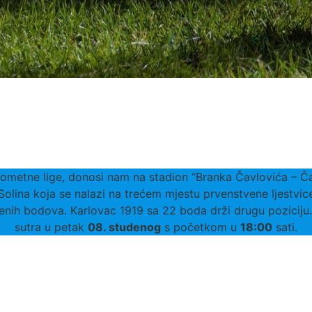
ometne lige, donosi nam na stadion “Branka Čavlovića – Č
lina koja se nalazi na trećem mjestu prvenstvene ljestv
jenih bodova. Karlovac 1919 sa 22 boda drži drugu poziciju.
sutra u petak
08. studenog
s početkom u
18:00
sati.