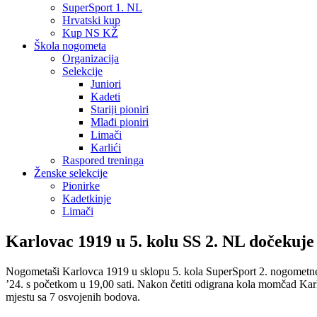
SuperSport 1. NL
Hrvatski kup
Kup NS KŽ
Škola nogometa
Organizacija
Selekcije
Juniori
Kadeti
Stariji pioniri
Mlađi pioniri
Limači
Karlići
Raspored treninga
Ženske selekcije
Pionirke
Kadetkinje
Limači
Karlovac 1919 u 5. kolu SS 2. NL dočekuj
Nogometaši Karlovca 1919 u sklopu 5. kola SuperSport 2. nogometne
’24. s početkom u 19,00 sati. Nakon četiti odigrana kola momčad Karlo
mjestu sa 7 osvojenih bodova.