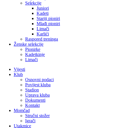
Selekcije
Juniori
Kadeti
Stariji pioniri
Mlađi pioniri
Limači
Karlići
Raspored treninga
Ženske selekcije
Pionirke
Kadetkinje
Limači
Vijesti
Klub
Osnovni podaci
Povijest kluba
Stadion
Uprava kluba
Dokumenti
Kontakt
Momčad
Stručni stožer
Igrači
Utakmice