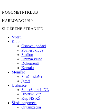
Idi
na
NOGOMETNI KLUB
sadržaj
KARLOVAC 1919
SLUŽBENE STRANICE
Vijesti
Klub
Osnovni podaci
Povijest kluba
Stadion
Uprava kluba
Dokumenti
Kontakt
Momčad
Stručni stožer
Igrači
Utakmice
SuperSport 1. NL
Hrvatski kup
Kup NS KŽ
Škola nogometa
Organizacija