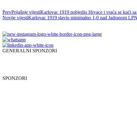
Prev
Prijašnje vijesti
Karlovac 1919 pobjedio Hrvace i vraća se kući sa 
Novije vijesti
Karlovac 1919 slavio minimalno 1-0 nad Jadranom LP
N
GENERALNI SPONZORI
SPONZORI