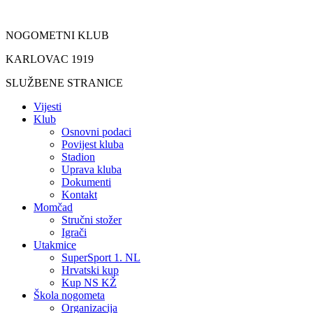
Idi
na
NOGOMETNI KLUB
sadržaj
KARLOVAC 1919
SLUŽBENE STRANICE
Vijesti
Klub
Osnovni podaci
Povijest kluba
Stadion
Uprava kluba
Dokumenti
Kontakt
Momčad
Stručni stožer
Igrači
Utakmice
SuperSport 1. NL
Hrvatski kup
Kup NS KŽ
Škola nogometa
Organizacija