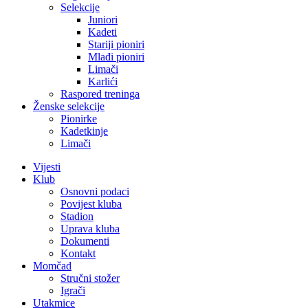
Selekcije
Juniori
Kadeti
Stariji pioniri
Mlađi pioniri
Limači
Karlići
Raspored treninga
Ženske selekcije
Pionirke
Kadetkinje
Limači
Vijesti
Klub
Osnovni podaci
Povijest kluba
Stadion
Uprava kluba
Dokumenti
Kontakt
Momčad
Stručni stožer
Igrači
Utakmice