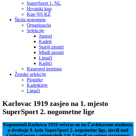
SuperSport 1. NL
Hrvatski kup
Kup NS KŽ
Škola nogometa
Organizacija
Selekcije
Juniori
Kadeti
Stariji pioniri
Mlađi pioniri
Limači
Karlići
Raspored treninga
Ženske selekcije
Pionirke
Kadetkinje
Limači
Karlovac 1919 zasjeo na 1. mjesto
SuperSport 2. nogometne lige
Nogometaši Karlovca 1919 večeras su na Čavlekovom stadionu,
u dvoboju 9. kola SuperSport 2. nogometne lige, slavili nad
Grobničanom s minimalnih 1:0. Upisali su sedmu uzastopnu