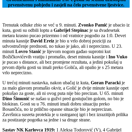
prvenstvenu pobjedu i zasjeli na čelo prvenstvene ljestvice.
Trenutak odluke zbio se već u 9. minuti.
Zvonko Pamić
je ubacio iz
kuta, gosti su odbili loptu a
Gabrijel Stepinac
je sa dvadesetak
metara krasno pucao prizemno i od vratnice pogodio za 1:0. Devet
minuta kasnije
David Ereiz
je bio u vrlo dobroj poziciji za
udvostručenje prednosti, no tukao je jako, ali i neprecizno. U 23.
minuti
Lovro Stanić
je lijevom nogom gađao suprotni kut
Božičkovićevih vratiju i promašio, deset minuta kasnije i
Ino Vuko
je pucao s distance, ali bez promjene rezultata, a jedini pokušaj u
prvom dijelu gosti su imali preko Golića, ali opalio je s 25 metara
vrlo neprecizno.
U trećoj minuti nastavka, nakon ubačaj iz kuta,
Goran Paracki
je
za malo glavom promašio okvir, a Golić je dvije minute kasnije opet
pokušao za goste, ali ni ovog puta nije bio precizan. U 65. minuti
Dino Šimunić
se našao u gužvi pred gostujućim golom, no bio je
blokiran. Gosti su u 76. minuti imali dobru situaciju preko
Bosančića, no iz prilično opasne situacije bio je neprecizan.
Završnica susreta protekla je u rastrganoj igri i bez izrazitijoh prilika
za postizanje pogotka sa jedne i sa druge strane.
Sastav NK Karlovca 1919:
1 Aleksa Todorović (V), 4 Gabrijel