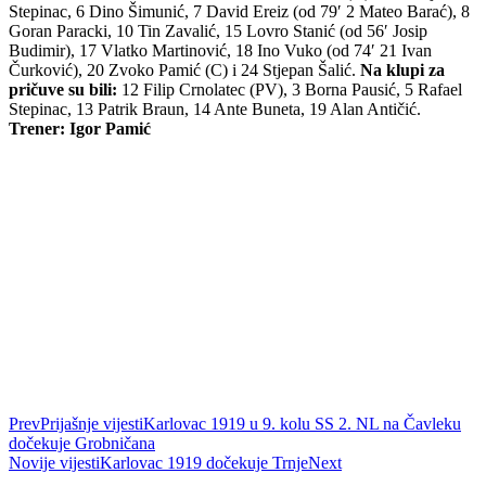
Stepinac, 6 Dino Šimunić, 7 David Ereiz (od 79′ 2 Mateo Barać), 8
Goran Paracki, 10 Tin Zavalić, 15 Lovro Stanić (od 56′ Josip
Budimir), 17 Vlatko Martinović, 18 Ino Vuko (od 74′ 21 Ivan
Čurković), 20 Zvoko Pamić (C) i 24 Stjepan Šalić.
Na klupi za
pričuve su bili:
12 Filip Crnolatec (PV), 3 Borna Pausić, 5 Rafael
Stepinac, 13 Patrik Braun, 14 Ante Buneta, 19 Alan Antičić.
Trener: Igor Pamić
Prev
Prijašnje vijesti
Karlovac 1919 u 9. kolu SS 2. NL na Čavleku
dočekuje Grobničana
Novije vijesti
Karlovac 1919 dočekuje Trnje
Next