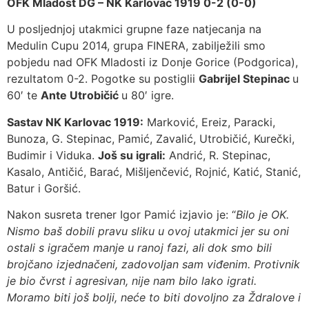
OFK Mladost DG – NK Karlovac 1919 0-2 (0-0)
U posljednjoj utakmici grupne faze natjecanja na
Medulin Cupu 2014, grupa FINERA, zabilježili smo
pobjedu nad OFK Mladosti iz Donje Gorice (Podgorica),
rezultatom 0-2. Pogotke su postiglii
Gabrijel Stepinac
u
60′ te
Ante Utrobičić
u 80′ igre.
Sastav NK Karlovac 1919:
Marković, Ereiz, Paracki,
Bunoza, G. Stepinac, Pamić, Zavalić, Utrobičić, Kurečki,
Budimir i Viduka.
Još su igrali:
Andrić, R. Stepinac,
Kasalo, Antičić, Barać, Mišljenčević, Rojnić, Katić, Stanić,
Batur i Goršić.
Nakon susreta trener Igor Pamić izjavio je: “
Bilo je OK.
Nismo baš dobili pravu sliku u ovoj utakmici jer su oni
ostali s igračem manje u ranoj fazi, ali dok smo bili
brojčano izjednačeni, zadovoljan sam viđenim. Protivnik
je bio čvrst i agresivan, nije nam bilo lako igrati.
Moramo biti još bolji, neće to biti dovoljno za Ždralove i