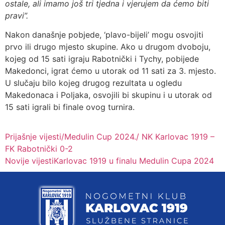
ostale, ali imamo još tri tjedna i vjerujem da ćemo biti
pravi”.
Nakon današnje pobjede, ‘plavo-bijeli’ mogu osvojiti
prvo ili drugo mjesto skupine. Ako u drugom dvoboju,
kojeg od 15 sati igraju Rabotnički i Tychy, pobijede
Makedonci, igrat ćemo u utorak od 11 sati za 3. mjesto.
U slučaju bilo kojeg drugog rezultata u ogledu
Makedonaca i Poljaka, osvojili bi skupinu i u utorak od
15 sati igrali bi finale ovog turnira.
Prijašnje vijesti
/Medulin Cup 2024./ NK Karlovac 1919 –
FK Rabotnički 0-2
Novije vijesti
Karlovac 1919 u finalu Medulin Cupa 2024