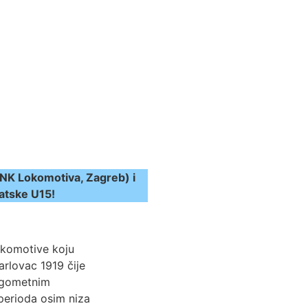
(NK Lokomotiva, Zagreb) i
vatske U15!
okomotive koju
arlovac 1919 čije
nogometnim
perioda osim niza