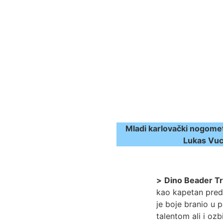
Mladi karlovački nogomet
Lukas Vuce
>
Dino Beader Tr
kao kapetan predv
je boje branio u 
talentom ali i oz