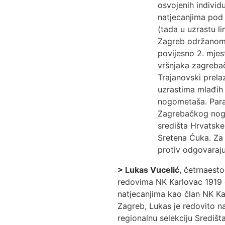
osvojenih individu
natjecanjima pod
(tada u uzrastu 
Zagreb održanom u
povijesno 2. mje
vršnjaka zagrebač
Trajanovski prel
uzrastima mlađih p
nogometaša. Paral
Zagrebačkog nogo
središta Hrvatske
Sretena Ćuka. Za 
protiv odgovaraju
>
Lukas Vucelić
, četrnaesto
redovima NK Karlovac 1919 č
natjecanjima kao član NK Kar
Zagreb, Lukas je redovito n
regionalnu selekciju Središt