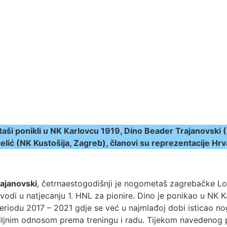
aši ponikli u NK Karlovcu 1919, Dino Beader Trajanovski 
lić (NK Kustošija, Zagreb), članovi su reprezentacije Hr
ajanovski
, četrnaestogodišnji je nogometaš zagrebačke L
odi u natjecanju 1. HNL za pionire. Dino je ponikao u NK K
periodu 2017 – 2021 gdje se već u najmlađoj dobi isticao 
biljnim odnosom prema treningu i radu. Tijekom navedenog 