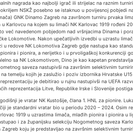
alnih nagrada kao najbolji igrač ili strijelac na raznim turnir
 okriljem NSKŽ posebno se istaknuo u povijesnoj pobjedi n
limača) GNK Dinamo Zagreb na završnom turniru prvaka lima
 Karlovcu na kojem su limači NK Karlovac 1919 rođeni 201
sto već navedenom pobjedom nad vršnjacima Dinama i pora
ke Lokomotive. Nakon upečatljivih izvedbi u uzrastu lima
azi u redove NK Lokomotiva Zagreb gdje nastupa kao standa
ionira i pionira, a nerijetko i u prvoligaškoj konkurenciji go
elno sa NK Lokomotivom, Dino je kao kapetan predstavljao
metnog saveza nastupivši na završnim selektivnim turnir
 na temelju kojih je zaslužio i poziv izbornika Hrvatske U15
reprezentaciju je debitirao u rujnu nastupivši na UEFA razv
ćih reprezentacija Litve, Republike Irske i Slovenije postig
godišnji je vratar NK Kustošije, člana 1. HNL za pionire. Lu
iji je standardni vratar bio u periodu 2020 – 2024. Osim r
lovac 1919 u uzrastima limača, mlađih pionira i pionira u 
astupao i za županijsku selekciju Nogometnog saveza Karlo
a Zagreb koju je predstavljao na završnim selektivnim turn