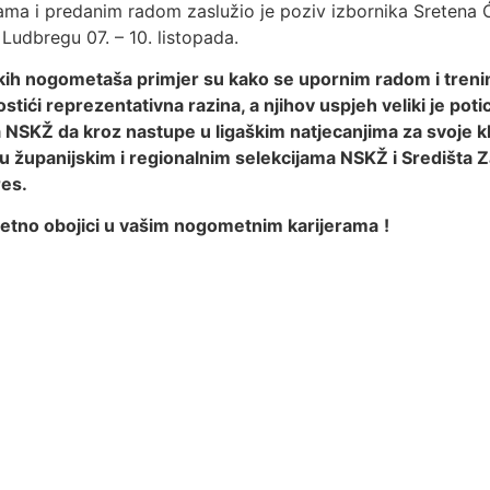
ma i predanim radom zaslužio je poziv izbornika Sretena Ć
Ludbregu 07. – 10. listopada.
kih nogometaša primjer su kako se upornim radom i trenin
ići reprezentativna razina, a njihov uspjeh veliki je potic
SKŽ da kroz nastupe u ligaškim natjecanjima za svoje klub
županijskim i regionalnim selekcijama NSKŽ i Središta Z
es.
retno obojici u vašim nogometnim karijerama
!