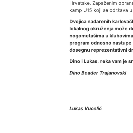
Hrvatske. Zapaženim obrana
kamp U15 koji se održava u 
Dvojica nadarenih karlovač
lokalnog okruženja može dost
nogometašima u klubovima N
program odnosno nastupe u 
dosegnu reprezentativni dr
Dino i Lukas,
n
eka vam je s
Dino Beader Trajanovski
Lukas Vucelić