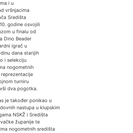
ima i u
ad vršnjacima
ča Središta
0. godine osvojili
zom u finalu od
ča Dino Beader
rdni igrač u
dinu dana starijih
 i selekciju
ima nogometnih
 reprezentacije
ojnom turniru
avši dva pogotka.
kas je također ponikao u
edovnih nastupa u klupskim
ligama NSKŽ i Središta
vačke županije te
irima nogometnih središta