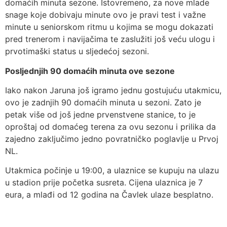
domaćih minuta sezone. Istovremeno, za nove mlade
snage koje dobivaju minute ovo je pravi test i važne
minute u seniorskom ritmu u kojima se mogu dokazati
pred trenerom i navijačima te zaslužiti još veću ulogu i
prvotimaški status u sljedećoj sezoni.
Posljednjih 90 domaćih minuta ove sezone
Iako nakon Jaruna još igramo jednu gostujuću utakmicu,
ovo je zadnjih 90 domaćih minuta u sezoni. Zato je
petak više od još jedne prvenstvene stanice, to je
oproštaj od domaćeg terena za ovu sezonu i prilika da
zajedno zaključimo jedno povratničko poglavlje u Prvoj
NL.
Utakmica počinje u 19:00, a ulaznice se kupuju na ulazu
u stadion prije početka susreta. Cijena ulaznica je 7
eura, a mlađi od 12 godina na Čavlek ulaze besplatno.