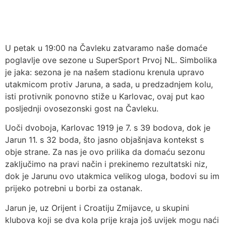
U petak u 19:00 na Čavleku zatvaramo naše domaće
poglavlje ove sezone u SuperSport Prvoj NL. Simbolika
je jaka: sezona je na našem stadionu krenula upravo
utakmicom protiv Jaruna, a sada, u predzadnjem kolu,
isti protivnik ponovno stiže u Karlovac, ovaj put kao
posljednji ovosezonski gost na Čavleku.
Uoči dvoboja, Karlovac 1919 je 7. s 39 bodova, dok je
Jarun 11. s 32 boda, što jasno objašnjava kontekst s
obje strane. Za nas je ovo prilika da domaću sezonu
zaključimo na pravi način i prekinemo rezultatski niz,
dok je Jarunu ovo utakmica velikog uloga, bodovi su im
prijeko potrebni u borbi za ostanak.
Jarun je, uz Orijent i Croatiju Zmijavce, u skupini
klubova koji se dva kola prije kraja još uvijek mogu naći