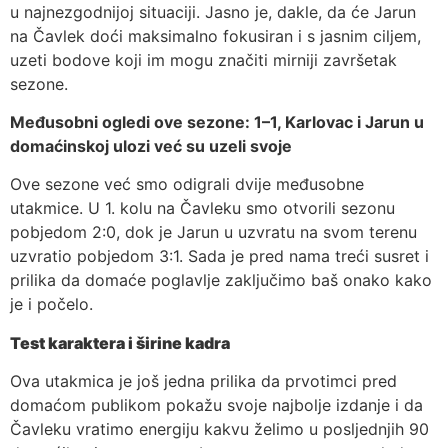
u najnezgodnijoj situaciji. Jasno je, dakle, da će Jarun
na Čavlek doći maksimalno fokusiran i s jasnim ciljem,
uzeti bodove koji im mogu značiti mirniji završetak
sezone.
Međusobni ogledi ove sezone: 1–1, Karlovac i Jarun u
domaćinskoj ulozi već su uzeli svoje
Ove sezone već smo odigrali dvije međusobne
utakmice. U 1. kolu na Čavleku smo otvorili sezonu
pobjedom 2:0, dok je Jarun u uzvratu na svom terenu
uzvratio pobjedom 3:1. Sada je pred nama treći susret i
prilika da domaće poglavlje zaključimo baš onako kako
je i počelo.
Test karaktera i širine kadra
Ova utakmica je još jedna prilika da prvotimci pred
domaćom publikom pokažu svoje najbolje izdanje i da
Čavleku vratimo energiju kakvu želimo u posljednjih 90