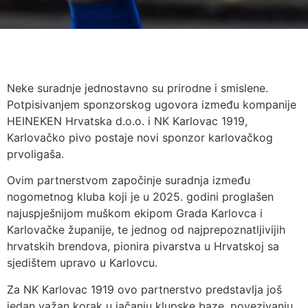
Neke suradnje jednostavno su prirodne i smislene.
Potpisivanjem sponzorskog ugovora između kompanije
HEINEKEN Hrvatska d.o.o. i NK Karlovac 1919,
Karlovačko pivo postaje novi sponzor karlovačkog
prvoligaša.
Ovim partnerstvom započinje suradnja između
nogometnog kluba koji je u 2025. godini proglašen
najuspješnijom muškom ekipom Grada Karlovca i
Karlovačke županije, te jednog od najprepoznatljivijih
hrvatskih brendova, pionira pivarstva u Hrvatskoj sa
sjedištem upravo u Karlovcu.
Za NK Karlovac 1919 ovo partnerstvo predstavlja još
jedan važan korak u jačanju klupske baze, povezivanju