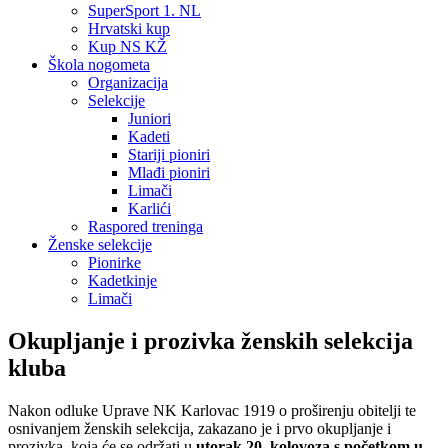
SuperSport 1. NL
Hrvatski kup
Kup NS KŽ
Škola nogometa
Organizacija
Selekcije
Juniori
Kadeti
Stariji pioniri
Mlađi pioniri
Limači
Karlići
Raspored treninga
Ženske selekcije
Pionirke
Kadetkinje
Limači
Okupljanje i prozivka ženskih selekcija
kluba
Nakon odluke Uprave NK Karlovac 1919 o proširenju obitelji te
osnivanjem ženskih selekcija, zakazano je i prvo okupljanje i
prozivka, koja će se održati u
utorak 20. kolovoza s početkom u