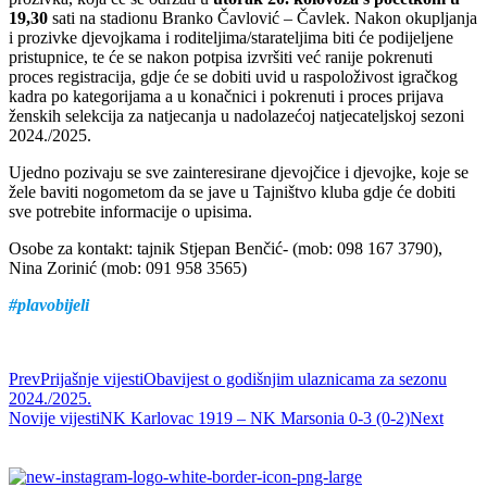
19,30
sati na stadionu Branko Čavlović – Čavlek. Nakon okupljanja
i prozivke djevojkama i roditeljima/starateljima biti će podijeljene
pristupnice, te će se nakon potpisa izvršiti već ranije pokrenuti
proces registracija, gdje će se dobiti uvid u raspoloživost igračkog
kadra po kategorijama a u konačnici i pokrenuti i proces prijava
ženskih selekcija za natjecanja u nadolazećoj natjecateljskoj sezoni
2024./2025.
Ujedno pozivaju se sve zainteresirane djevojčice i djevojke, koje se
žele baviti nogometom da se jave u Tajništvo kluba gdje će dobiti
sve potrebite informacije o upisima.
Osobe za kontakt: tajnik Stjepan Benčić- (mob: 098 167 3790),
Nina Zorinić (mob: 091 958 3565)
#plavobijeli
Prev
Prijašnje vijesti
Obavijest o godišnjim ulaznicama za sezonu
2024./2025.
Novije vijesti
NK Karlovac 1919 – NK Marsonia 0-3 (0-2)
Next