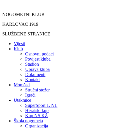
Idi
na
NOGOMETNI KLUB
sadržaj
KARLOVAC 1919
SLUŽBENE STRANICE
Vijesti
Klub
Osnovni podaci
Povijest kluba
Stadion
Uprava kluba
Dokumenti
Kontakt
Momčad
Stručni stožer
Igrači
Utakmice
SuperSport 1. NL
Hrvatski kup
Kup NS KŽ
Škola nogometa
Organizacija