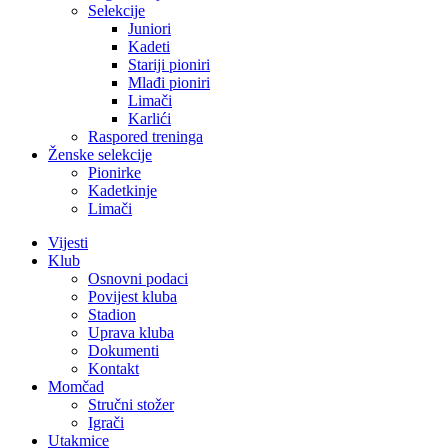
Selekcije
Juniori
Kadeti
Stariji pioniri
Mlađi pioniri
Limači
Karlići
Raspored treninga
Ženske selekcije
Pionirke
Kadetkinje
Limači
Vijesti
Klub
Osnovni podaci
Povijest kluba
Stadion
Uprava kluba
Dokumenti
Kontakt
Momčad
Stručni stožer
Igrači
Utakmice