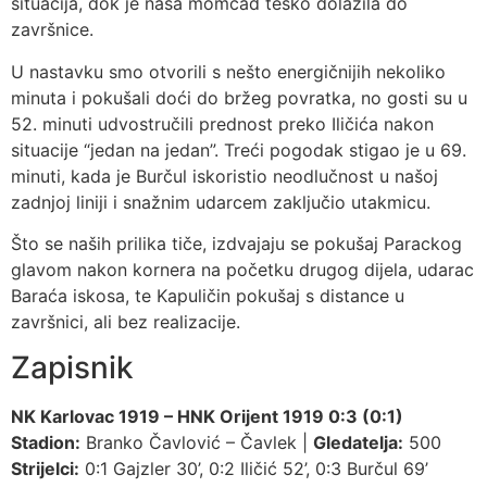
situacija, dok je naša momčad teško dolazila do
završnice.
U nastavku smo otvorili s nešto energičnijih nekoliko
minuta i pokušali doći do bržeg povratka, no gosti su u
52. minuti udvostručili prednost preko Iličića nakon
situacije “jedan na jedan”. Treći pogodak stigao je u 69.
minuti, kada je Burčul iskoristio neodlučnost u našoj
zadnjoj liniji i snažnim udarcem zaključio utakmicu.
Što se naših prilika tiče, izdvajaju se pokušaj Parackog
glavom nakon kornera na početku drugog dijela, udarac
Baraća iskosa, te Kapuličin pokušaj s distance u
završnici, ali bez realizacije.
Zapisnik
NK Karlovac 1919 – HNK Orijent 1919 0:3 (0:1)
Stadion:
Branko Čavlović – Čavlek |
Gledatelja:
500
Strijelci:
0:1 Gajzler 30’, 0:2 Iličić 52’, 0:3 Burčul 69’