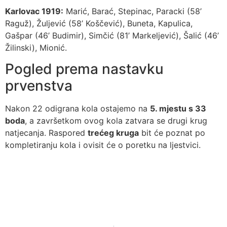
Karlovac 1919:
Marić, Barać, Stepinac, Paracki (58’
Raguž), Žuljević (58’ Koščević), Buneta, Kapulica,
Gašpar (46’ Budimir), Simčić (81’ Markeljević), Šalić (46’
Žilinski), Mionić.
Pogled prema nastavku
prvenstva
Nakon 22 odigrana kola ostajemo na
5. mjestu s 33
boda
, a završetkom ovog kola zatvara se drugi krug
natjecanja. Raspored
trećeg kruga
bit će poznat po
kompletiranju kola i ovisit će o poretku na ljestvici.