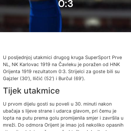
0:3
U posljednjoj utakmici drugog kruga SuperSport Prve
NL, NK Karlovac 1919 na Čavleku je poražen od HNK
Orijenta 1919 rezultatom 0:3. Strijelci za goste bili su
Gajzler (30’), Iličić (52’) i Burčul (69’).
Tijek utakmice
U prvom dijelu gosti su poveli u 30. minuti nakon
ubačaja s lijeve strane i udarca glavom, pri čemu je
lopta na putu prema golu promijenila smjer i završila u
mreži. Do odmora Orijent je imao još nekoliko opasnih