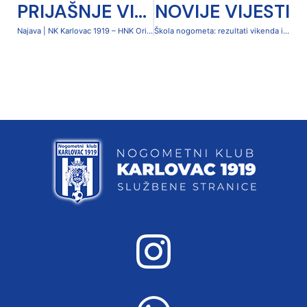
PRIJAŠNJE VIJESTI
NOVIJE VIJESTI
Najava | NK Karlovac 1919 – HNK Orijent 1919 (danas, 18:00)
Škola nogometa: rezultati vikenda i zapažen učinak na Zimskoj ligi Tika Taka