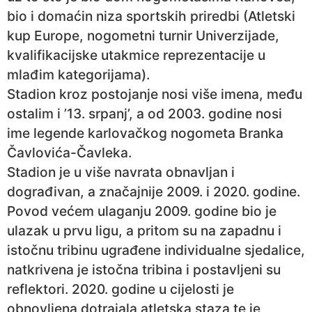
bio i domaćin niza sportskih priredbi (Atletski
kup Europe, nogometni turnir Univerzijade,
kvalifikacijske utakmice reprezentacije u
mlađim kategorijama).
Stadion kroz postojanje nosi više imena, među
ostalim i ’13. srpanj’, a od 2003. godine nosi
ime legende karlovačkog nogometa Branka
Čavlovića-Čavleka.
Stadion je u više navrata obnavljan i
dograđivan, a značajnije 2009. i 2020. godine.
Povod većem ulaganju 2009. godine bio je
ulazak u prvu ligu, a pritom su na zapadnu i
istočnu tribinu ugrađene individualne sjedalice,
natkrivena je istočna tribina i postavljeni su
reflektori. 2020. godine u cijelosti je
obnovljena dotrajala atletska staza te je