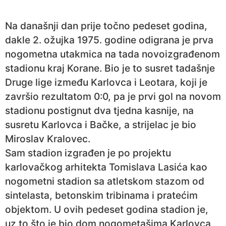
Na današnji dan prije točno pedeset godina,
dakle 2. ožujka 1975. godine odigrana je prva
nogometna utakmica na tada novoizgrađenom
stadionu kraj Korane. Bio je to susret tadašnje
Druge lige između Karlovca i Leotara, koji je
završio rezultatom 0:0, pa je prvi gol na novom
stadionu postignut dva tjedna kasnije, na
susretu Karlovca i Bačke, a strijelac je bio
Miroslav Kralovec.
Sam stadion izgrađen je po projektu
karlovačkog arhitekta Tomislava Lasića kao
nogometni stadion sa atletskom stazom od
sintelasta, betonskim tribinama i pratećim
objektom. U ovih pedeset godina stadion je,
uz to što je bio dom nogometašima Karlovca,