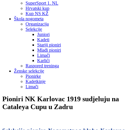
SuperSport 1. NL
Hrvatski kup
Kup NS KŽ
Škola nogometa
Organizacija
Selekcije
Juniori
Kadeti
Stariji pioniri
Mlađi pioniri
Limači
Karlići
Raspored treninga
Ženske selekcije
Pionirke
Kadetkinje
Limači
Pioniri NK Karlovac 1919 sudjeluju na
Cataleya Cupu u Zadru