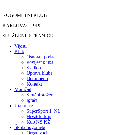
Idi
na
NOGOMETNI KLUB
sadržaj
KARLOVAC 1919
SLUŽBENE STRANICE
Vijesti
Klub
Osnovni podaci
Povijest kluba
Stadion
Uprava kluba
Dokumenti
Kontakt
Momčad
Stručni stožer
Igrači
Utakmice
SuperSport 1. NL
Hrvatski kup
Kup NS KŽ
Škola nogometa
Organizacija