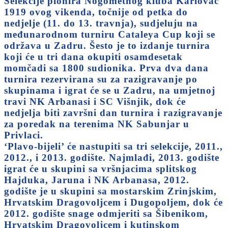
Selekcije pionira Nogometnog kluba Karlovac
1919 ovog vikenda, točnije od petka do
nedjelje (11. do 13. travnja), sudjeluju na
međunarodnom turniru Cataleya Cup koji se
održava u Zadru. Šesto je to izdanje turnira
koji će u tri dana okupiti osamdesetak
momčadi sa 1800 sudionika. Prva dva dana
turnira rezervirana su za razigravanje po
skupinama i igrat će se u Zadru, na umjetnoj
travi NK Arbanasi i SC Višnjik, dok će
nedjelja biti završni dan turnira i razigravanje
za poredak na terenima NK Sabunjar u
Privlaci.
‘Plavo-bijeli’ će nastupiti sa tri selekcije, 2011.,
2012., i 2013. godište. Najmlađi, 2013. godište
igrat će u skupini sa vršnjacima splitskog
Hajduka, Jaruna i NK Arbanasa, 2012.
godište je u skupini sa mostarskim Zrinjskim,
Hrvatskim Dragovoljcem i Dugopoljem, dok će
2012. godište snage odmjeriti sa Šibenikom,
Hrvatskim Dragovoljcem i kutinskom