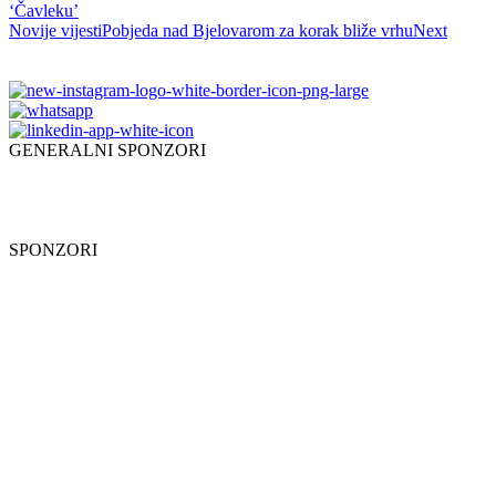
‘Čavleku’
Novije vijesti
Pobjeda nad Bjelovarom za korak bliže vrhu
Next
GENERALNI SPONZORI
SPONZORI