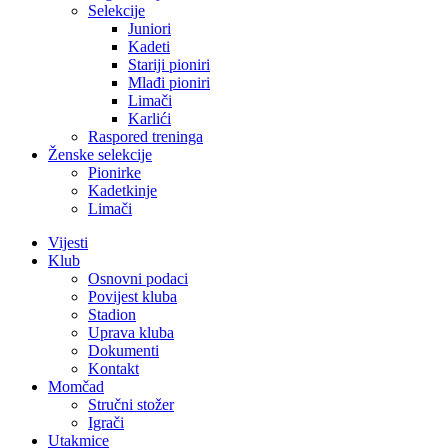
Selekcije
Juniori
Kadeti
Stariji pioniri
Mlađi pioniri
Limači
Karlići
Raspored treninga
Ženske selekcije
Pionirke
Kadetkinje
Limači
Vijesti
Klub
Osnovni podaci
Povijest kluba
Stadion
Uprava kluba
Dokumenti
Kontakt
Momčad
Stručni stožer
Igrači
Utakmice