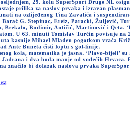
sljednjem, 29. kolu SuperSport Druge NL osigura
ostaje prilika za naslov prvaka i izravan plasma
nati na ozlijeđenog Tina Zavalića i suspendirano
Barać G. Stepinac, Ereiz, Paracki, Žuljević, Turč
, Brekalo, Budimir, Antičić, Martinović i Qeta. ‘
tatom. U 63. minuti Tomislav Turčin povisuje na 2
nuta kasnije Mihael Mladen pogotkom vraća Križe
d Ante Buneta čisti loptu s gol-linije.
nog kola, matematika je jasna. ‘Plavo-bijeli’ su 
og Jadrana i dva boda manje od vodećih Hrvaca.
ama značilo bi dolazak naslova prvaka SuperSport
ext