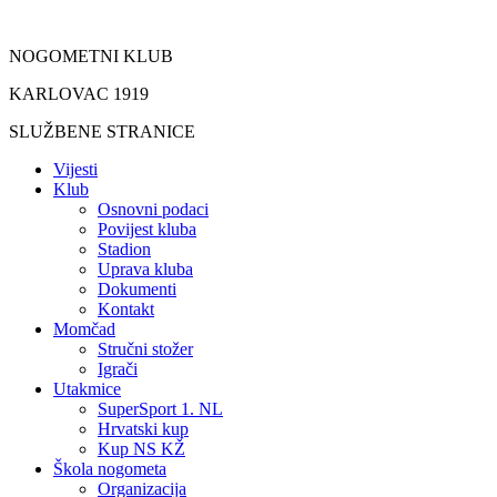
Idi
na
NOGOMETNI KLUB
sadržaj
KARLOVAC 1919
SLUŽBENE STRANICE
Vijesti
Klub
Osnovni podaci
Povijest kluba
Stadion
Uprava kluba
Dokumenti
Kontakt
Momčad
Stručni stožer
Igrači
Utakmice
SuperSport 1. NL
Hrvatski kup
Kup NS KŽ
Škola nogometa
Organizacija