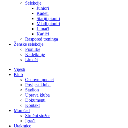
Selekcije
Juniori
Kadeti
Stariji pioniri
Mlađi pioniri
Limači
Karlići
Raspored treninga
Ženske selekcije
Pionirke
Kadetkinje
Limači
Vijesti
Klub
Osnovni podaci
Povijest kluba
Stadion
Uprava kluba
Dokumenti
Kontakt
Momčad
Stručni stožer
Igrači
Utakmice