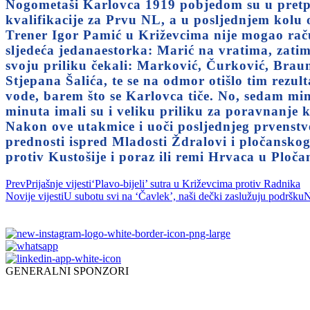
Nogometaši Karlovca 1919 pobjedom su u pretpo
kvalifikacije za Prvu NL, a u posljednjem kolu 
Trener Igor Pamić u Križevcima nije mogao raču
sljedeća jedanaestorka: Marić na vratima, zatim 
svoju priliku čekali: Marković, Čurković, Braun
Stjepana Šalića, te se na odmor otišlo tim rezul
vode, barem što se Karlovca tiče. No, sedam mi
minuta imali su i veliku priliku za poravnanje ka
Nakon ove utakmice i uoči posljednjeg prvenstve
prednosti ispred Mladosti Ždralovi i pločansk
protiv Kustošije i poraz ili remi Hrvaca u Ploč
Prev
Prijašnje vijesti
‘Plavo-bijeli’ sutra u Križevcima protiv Radnika
Novije vijesti
U subotu svi na ‘Čavlek’, naši dečki zaslužuju podršku
N
GENERALNI SPONZORI