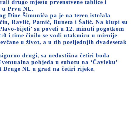
li drugo mjesto prvenstvene tablice i
n u Prvu NL.
g Dine Šimunića pa je na teren istrčala
in, Ravlić, Pamić, Buneta i Šalić. Na klupi su
Plavo-bijeli’ su poveli u 12. minuti pogotkom
:0 i time činilo se vodi utakmicu u mirnije
včane u život, a u tih posljednjih dvadesetak
sigurno drugi, sa nedostižna četiri boda
 Eventualna pobjeda u subotu na ‘Čavleku’
 Druge NL u grad na četiri rijeke.