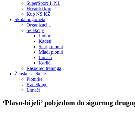
SuperSport 1. NL
Hrvatski kup
Kup NS KŽ
Škola nogometa
Organizacija
Selekcije
Juniori
Kadeti
Stariji pioniri
Mlađi pioniri
Limači
Karlići
Raspored treninga
Ženske selekcije
Pionirke
Kadetkinje
Limači
‘Plavo-bijeli’ pobjedom do sigurnog drugog