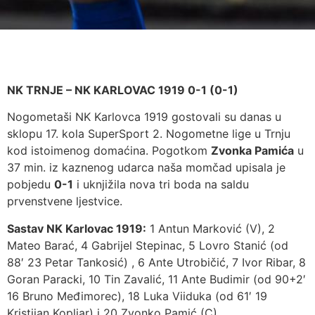
NK TRNJE – NK KARLOVAC 1919 0-1 (0-1)
Nogometaši NK Karlovca 1919 gostovali su danas u
sklopu 17. kola SuperSport 2. Nogometne lige u Trnju
kod istoimenog domaćina. Pogotkom
Zvonka Pamića
u
37 min. iz kaznenog udarca naša momčad upisala je
pobjedu
0-1
i uknjižila nova tri boda na saldu
prvenstvene ljestvice.
Sastav NK Karlovac 1919:
1 Antun Marković (V), 2
Mateo Barać, 4 Gabrijel Stepinac, 5 Lovro Stanić (od
88′ 23 Petar Tankosić) , 6 Ante Utrobičić, 7 Ivor Ribar, 8
Goran Paracki, 10 Tin Zavalić, 11 Ante Budimir (od 90+2′
16 Bruno Međimorec), 18 Luka Viiduka (od 61′ 19
Kristijan Kopljar) i 20 Zvonko Pamić (C).