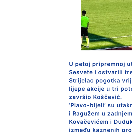
U petoj pripremnoj u
Sesvete i ostvarili 
Strijelac pogotka vr
lijepe akcije u tri p
završio Koščević.
‘Plavo-bijeli’ su ut
i Ragužem u zadnjem 
Kovačevićem i Duduk
između kaznenih pros