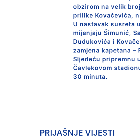
obzirom na velik broj
prilike Kovačevića, 
U nastavak susreta u
mijenjaju Šimunić, S
Dudukovića i Kovačevi
zamjena kapetana – 
Sljedeću pripremnu ut
Čavlekovom stadionu
30 minuta.
PRIJAŠNJE VIJESTI