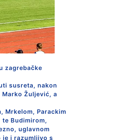
su zagrebačke
uti susreta, nakon
 Marko Žuljević, a
om, Mrkelom, Parackim
i te Budimirom,
rezno, uglavnom
je i razumljivo s