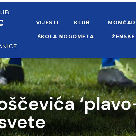
LUB
C
VIJESTI
KLUB
MOMČAD
ŠKOLA NOGOMETA
ŽENSKE
ANICE
ščevića ‘plavo-b
esvete