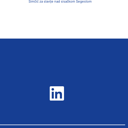
Simčić za slavlje nad sisačkom Segestom