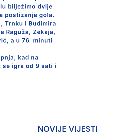
lu bilježimo dvije
a postizanje gola.
, Trnku i Budimira
re Raguža, Zekaja,
ić, a u 76. minuti
rpnja, kad na
e igra od 9 sati i
NOVIJE VIJESTI