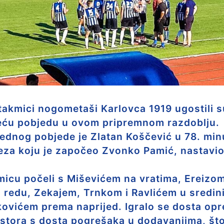
takmici nogometaši Karlovca 1919 ugostili 
treću pobjedu u ovom pripremnom razdoblju.
ijednog pobjede je Zlatan Koščević u 78. min
oteza koju je započeo Zvonko Pamić, nastavio
akmicu počeli s Miševićem na vratima, Ereiz
redu, Zekajem, Trnkom i Ravlićem u sredin
ovićem prema naprijed. Igralo se dosta op
tora s dosta pogrešaka u dodavanjima, što 