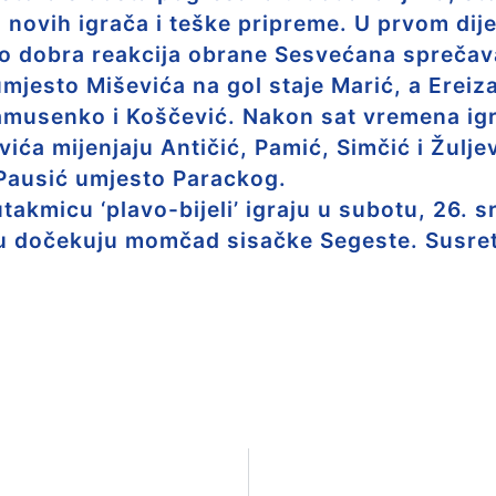
 novih igrača i teške pripreme. U prvom dije
no dobra reakcija obrane Sesvećana sprečav
mjesto Miševića na gol staje Marić, a Ereiza
amusenko i Koščević. Nakon sat vremena ig
ća mijenjaju Antičić, Pamić, Simčić i Žuljev
Pausić umjesto Parackog.
akmicu ‘plavo-bijeli’ igraju u subotu, 26. s
 dočekuju momčad sisačke Segeste. Susret s