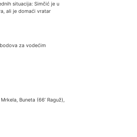
nih situacija: Simčić je u
, ali je domaći vratar
t bodova za vodećim
 Mrkela, Buneta (66’ Raguž),