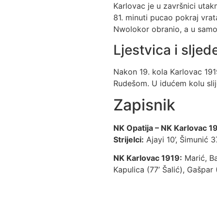
Karlovac je u završnici utak
81. minuti pucao pokraj vra
Nwolokor obranio, a u samoj
Ljestvica i sljed
Nakon 19. kola Karlovac 19
Rudešom. U idućem kolu slij
Zapisnik
NK Opatija – NK Karlovac 19
Strijelci:
Ajayi 10’, Šimunić 37
NK Karlovac 1919:
Marić, Ba
Kapulica (77’ Šalić), Gašpar 