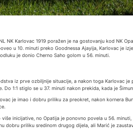
NL NK Karlovac 1919 poražen je na gostovanju kod NK Opat
oveo u 10. minuti preko Goodnessa Ajayija, Karlovac je izje
odluku je donio Cherno Saho golom u 56. minuti.
dstva iz prve ozbiljnije situacije, a nakon toga Karlovac j
je. Do 1:1 stiglo se u 37. minuti nakon prekida, kada je Šimu
ovac je imao i dobru priliku za preokret, nakon kornera Bune
ce.
više inicijative, no Opatija je ponovno povela u 56. minuti
nu dobru priliku sredinom drugog dijela, ali Marić je zausta