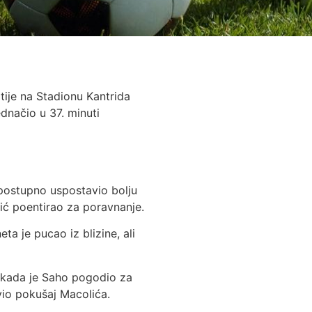
ije na Stadionu Kantrida
dnačio u 37. minuti
e postupno uspostavio bolju
nić poentirao za poravnanje.
ta je pucao iz blizine, ali
, kada je Saho pogodio za
vio pokušaj Macolića.