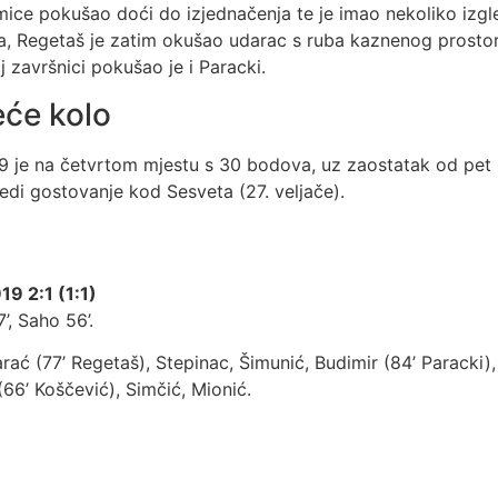
mice pokušao doći do izjednačenja te je imao nekoliko izgled
ta, Regetaš je zatim okušao udarac s ruba kaznenog prostora
 završnici pokušao je i Paracki.
eće kolo
19 je na četvrtom mjestu s 30 bodova, uz zaostatak od pe
edi gostovanje kod Sesveta (27. veljače).
19 2:1 (1:1)
’, Saho 56’.
rać (77’ Regetaš), Stepinac, Šimunić, Budimir (84’ Paracki),
(66’ Koščević), Simčić, Mionić.