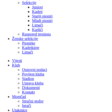
Selekcije
Juniori
Kadeti
Stariji pioniri
Mlađi pioniri
Limači
Karlići
Raspored treninga
Ženske selekcije
Pionirke
Kadetkinje
Limači
Vijesti
Klub
Osnovni podaci
Povijest kluba
Stadion
Uprava kluba
Dokumenti
Kontakt
Momčad
Stručni stožer
Igrači
Utakmice