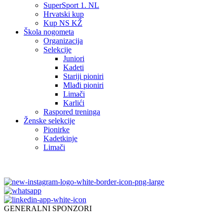
SuperSport 1. NL
Hrvatski kup
Kup NS KŽ
Škola nogometa
Organizacija
Selekcije
Juniori
Kadeti
Stariji pioniri
Mlađi pioniri
Limači
Karlići
Raspored treninga
Ženske selekcije
Pionirke
Kadetkinje
Limači
GENERALNI SPONZORI