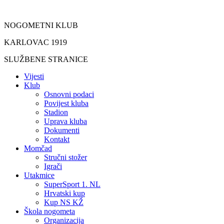
Idi
na
NOGOMETNI KLUB
sadržaj
KARLOVAC 1919
SLUŽBENE STRANICE
Vijesti
Klub
Osnovni podaci
Povijest kluba
Stadion
Uprava kluba
Dokumenti
Kontakt
Momčad
Stručni stožer
Igrači
Utakmice
SuperSport 1. NL
Hrvatski kup
Kup NS KŽ
Škola nogometa
Organizacija