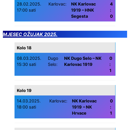
28.02.2025.
Karlovac:
NK Karlovac
4
17:00 sati
1919 – HNK
:
Segesta
0
MJESEC OŽUJAK 2025.
Kolo 18
08.03.2025.
Dugo
NK Dugo Selo – NK
0
15:30 sati
Selo:
Karlovac 1919
:
1
Kolo 19
14.03.2025.
Karlovac:
NK Karlovac
0
18:00 sati
1919
– NK
:
Hrvace
1