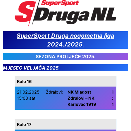
SuperSport Druga nogometna liga
2024./2025.
SEZONA PROLJEĆE 2025.
MJESEC VELJAČA 2025.
Kolo 16
21.02.2025.
Ždralovi:
NK Mladost
1
15:00 sati
Ždralovi – NK
:
Karlovac 1919
1
Kolo 17