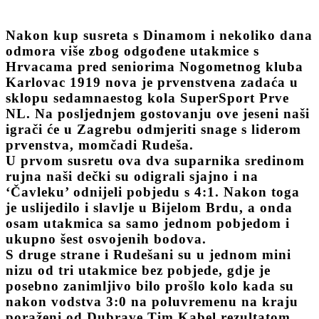
Nakon kup susreta s Dinamom i nekoliko dana
odmora više zbog odgođene utakmice s
Hrvacama pred seniorima Nogometnog kluba
Karlovac 1919 nova je prvenstvena zadaća u
sklopu sedamnaestog kola SuperSport Prve
NL. Na posljednjem gostovanju ove jeseni naši
igrači će u Zagrebu odmjeriti snage s liderom
prvenstva, momčadi Rudeša.
U prvom susretu ova dva suparnika sredinom
rujna naši dečki su odigrali sjajno i na
‘Čavleku’ odnijeli pobjedu s 4:1. Nakon toga
je uslijedilo i slavlje u Bijelom Brdu, a onda
osam utakmica sa samo jednom pobjedom i
ukupno šest osvojenih bodova.
S druge strane i Rudešani su u jednom mini
nizu od tri utakmice bez pobjede, gdje je
posebno zanimljivo bilo prošlo kolo kada su
nakon vodstva 3:0 na poluvremenu na kraju
poraženi od Dubrave Tim Kabel rezultatom