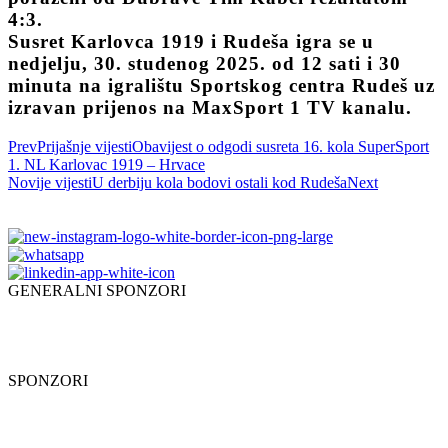
4:3.
Susret Karlovca 1919 i Rudeša igra se u
nedjelju, 30. studenog 2025. od 12 sati i 30
minuta na igralištu Sportskog centra Rudeš uz
izravan prijenos na MaxSport 1 TV kanalu.
Prev
Prijašnje vijesti
Obavijest o odgodi susreta 16. kola SuperSport
1. NL Karlovac 1919 – Hrvace
Novije vijesti
U derbiju kola bodovi ostali kod Rudeša
Next
GENERALNI SPONZORI
SPONZORI