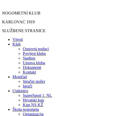
Idi
na
NOGOMETNI KLUB
sadržaj
KARLOVAC 1919
SLUŽBENE STRANICE
Vijesti
Klub
Osnovni podaci
Povijest kluba
Stadion
Uprava kluba
Dokumenti
Kontakt
Momčad
Stručni stožer
Igrači
Utakmice
SuperSport 1. NL
Hrvatski kup
Kup NS KŽ
Škola nogometa
Organizacija