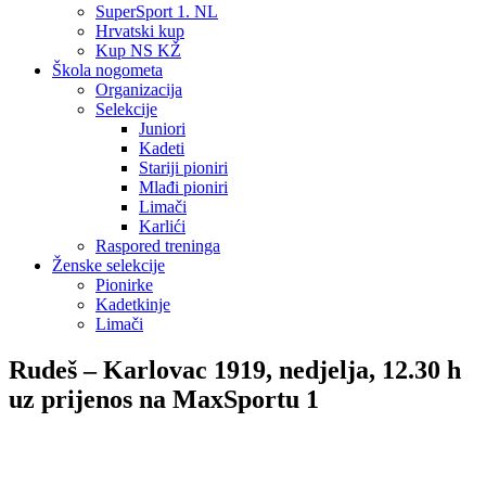
SuperSport 1. NL
Hrvatski kup
Kup NS KŽ
Škola nogometa
Organizacija
Selekcije
Juniori
Kadeti
Stariji pioniri
Mlađi pioniri
Limači
Karlići
Raspored treninga
Ženske selekcije
Pionirke
Kadetkinje
Limači
Rudeš – Karlovac 1919, nedjelja, 12.30 h
uz prijenos na MaxSportu 1