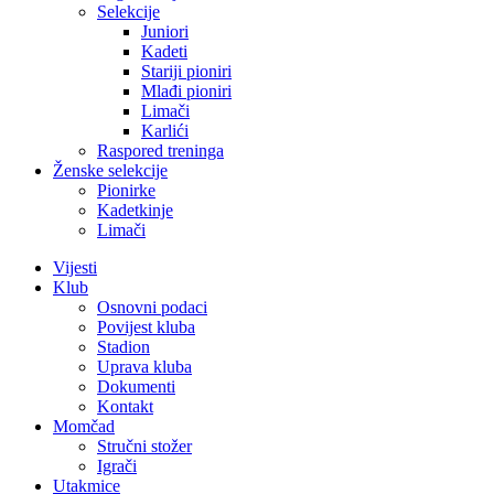
Selekcije
Juniori
Kadeti
Stariji pioniri
Mlađi pioniri
Limači
Karlići
Raspored treninga
Ženske selekcije
Pionirke
Kadetkinje
Limači
Vijesti
Klub
Osnovni podaci
Povijest kluba
Stadion
Uprava kluba
Dokumenti
Kontakt
Momčad
Stručni stožer
Igrači
Utakmice