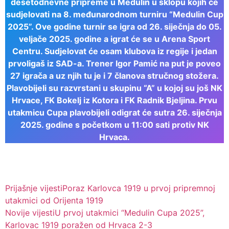
desetodnevne pripreme u Medulin u sklopu kojih će
sudjelovati na 8. međunarodnom turniru “Medulin Cup
2025”. Ove godine turnir se igra od 26. siječnja do 05.
veljače 2025. godine a igrat će se u Arena Sport
Centru. Sudjelovat će osam klubova iz regije i jedan
prvoligaš iz SAD-a. Trener Igor Pamić na put je poveo
27 igrača a uz njih tu je i 7 članova stručnog stožera.
Plavobijeli su razvrstani u skupinu “A” u kojoj su još NK
Hrvace, FK Bokelj iz Kotora i FK Radnik Bjeljina. Prvu
utakmicu Cupa plavobijeli odigrat će sutra 26. siječnja
2025. godine s početkom u 11:00 sati protiv NK
Hrvaca.
Prijašnje vijesti
Poraz Karlovca 1919 u prvoj pripremnoj
utakmici od Orijenta 1919
Novije vijesti
U prvoj utakmici “Medulin Cupa 2025”,
Karlovac 1919 poražen od Hrvaca 2-3