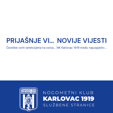
PRIJAŠNJE VIJESTI
NOVIJE VIJESTI
Čestitke svim selekcijama na ostvarenom, uz želje za još bolje i uspješnije proljeće
NK Karlovac 1919 među najuspješnijima 2025.: nagrade za Brunu Furača i Marka Žuljevića