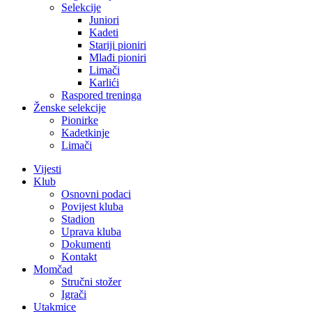
Selekcije
Juniori
Kadeti
Stariji pioniri
Mlađi pioniri
Limači
Karlići
Raspored treninga
Ženske selekcije
Pionirke
Kadetkinje
Limači
Vijesti
Klub
Osnovni podaci
Povijest kluba
Stadion
Uprava kluba
Dokumenti
Kontakt
Momčad
Stručni stožer
Igrači
Utakmice