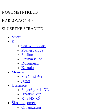
Idi
na
NOGOMETNI KLUB
sadržaj
KARLOVAC 1919
SLUŽBENE STRANICE
Vijesti
Klub
Osnovni podaci
Povijest kluba
Stadion
Uprava kluba
Dokumenti
Kontakt
Momčad
Stručni stožer
Igrači
Utakmice
SuperSport 1. NL
Hrvatski kup
Kup NS KŽ
Škola nogometa
Organizacija