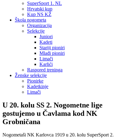
SuperSport 1. NL
Hrvatski kup
Kup NS KŽ
Škola nogometa
Organizacija
Selekcije
Juniori
Kadeti
Stariji pioniri
Mlađi pioniri
Limači
Karlići
Raspored treninga
Ženske selekcije
Pionirke
Kadetkinje
Limači
U 20. kolu SS 2. Nogometne lige
gostujemo u Čavlama kod NK
Grobničana
Nogometaši NK Karlovca 1919 u 20. kolu SuperSport 2.