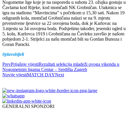
Nogometne lige koje je na rasporedu u subotu 23. ožujka gostuju u
Čavlama kod Rijeke, kod momčadi NK Grobničan. Utakmica se
igra na stadionu “Mavrincima” s početkom u 15,30 sati. Nakon 19
odigranih kola, momčad Grobničana nalazi se na 9. mjestu
prvenstvene ljestvice sa 22 osvojena boda, dok je Karlovac na
3.mjestu sa 34 osvojena boda. Podsjetimo također, jesenski ogled u
5. kolu, Karlovca 1919 i Grobničana na Čavleku završio je našom
pobjedom 2-1. Strijelci za našu momčad bili su Gordan Bunoza i
Goran Paracki.
#plavobijeli
Prev
Prijašnje vijesti
Rezultati selekcija mladeži ovoga vikenda u
Nogometnim ligama Centar – Središta Zagreb
Novije vijesti
MATCH DAY
Next
GENERALNI SPONZORI