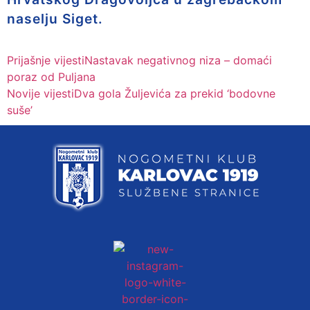
naselju Siget.
Prijašnje vijesti
Nastavak negativnog niza – domaći
poraz od Puljana
Novije vijesti
Dva gola Žuljevića za prekid ‘bodovne
suše’