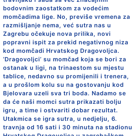
bodovnim zaostatkom za vodećim
momčadima lige. No, previše vremena za
razmišljanje nema, već sutra nas u
Zagrebu očekuje nova prilika, novi
popravni ispit za prekid negativnog niza
kod momčadi Hrvatskog Dragovoljca.
‘Dragovoljci’ su momčad koja se bori za
ostanak u ligi, na trinaestom su mjestu
tablice, nedavno su promijenili i trenera,
a u prošlom kolu su na gostovanju kod
Bjelovara uzeli sva tri boda. Nadamo se
da će naši momci sutra prikazati bolju
igru, a time i ostvariti dobar rezultat.
Utakmica se igra sutra, u nedjelju, 6.
travnja od 16 sati i 30 minuta na stadionu
Hrvatskog Dragovoljca u zagrebačkom