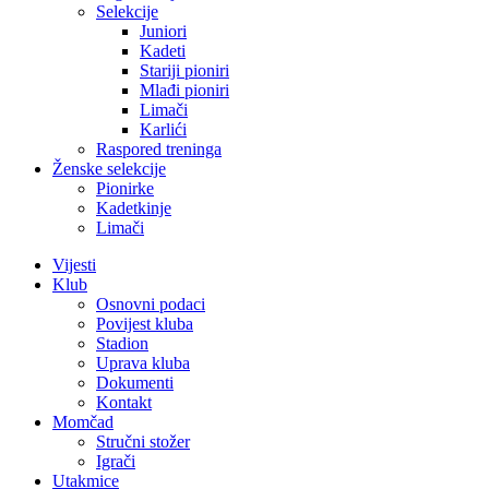
Selekcije
Juniori
Kadeti
Stariji pioniri
Mlađi pioniri
Limači
Karlići
Raspored treninga
Ženske selekcije
Pionirke
Kadetkinje
Limači
Vijesti
Klub
Osnovni podaci
Povijest kluba
Stadion
Uprava kluba
Dokumenti
Kontakt
Momčad
Stručni stožer
Igrači
Utakmice