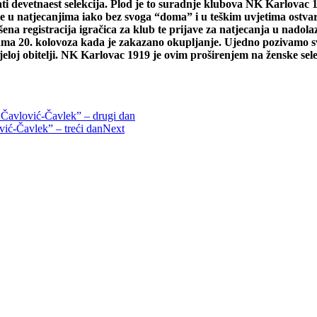
 devetnaest selekcija. Plod je to suradnje klubova NK Karlovac 19
le u natjecanjima iako bez svoga “doma” i u teškim uvjetima ostvar
ena registracija igračica za klub te prijave za natjecanja u nadolaz
ma 20. kolovoza kada je zakazano okupljanje. Ujedno pozivamo sve 
eloj obitelji. NK Karlovac 1919 je ovim proširenjem na ženske sele
Čavlović-Čavlek” – drugi dan
ić-Čavlek” – treći dan
Next