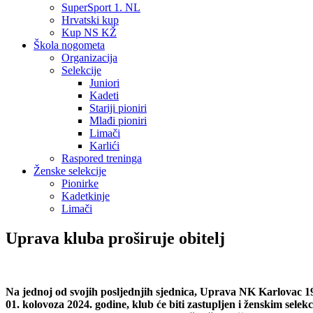
SuperSport 1. NL
Hrvatski kup
Kup NS KŽ
Škola nogometa
Organizacija
Selekcije
Juniori
Kadeti
Stariji pioniri
Mlađi pioniri
Limači
Karlići
Raspored treninga
Ženske selekcije
Pionirke
Kadetkinje
Limači
Uprava kluba proširuje obitelj
Na jednoj od svojih posljednjih sjednica, Uprava NK Karlovac 1919
01. kolovoza 2024. godine, klub će biti zastupljen i ženskim sel