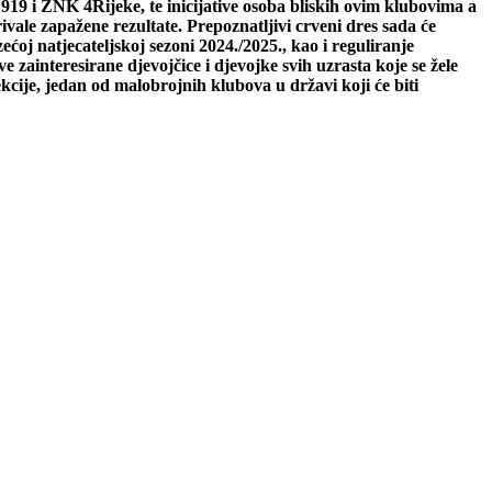
19 i ŽNK 4Rijeke, te inicijative osoba bliskih ovim klubovima a
ivale zapažene rezultate. Prepoznatljivi crveni dres sada će
ećoj natjecateljskoj sezoni 2024./2025., kao i reguliranje
zainteresirane djevojčice i djevojke svih uzrasta koje se žele
kcije, jedan od malobrojnih klubova u državi koji će biti