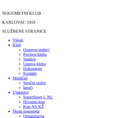
Idi
na
NOGOMETNI KLUB
sadržaj
KARLOVAC 1919
SLUŽBENE STRANICE
Vijesti
Klub
Osnovni podaci
Povijest kluba
Stadion
Uprava kluba
Dokumenti
Kontakt
Momčad
Stručni stožer
Igrači
Utakmice
SuperSport 1. NL
Hrvatski kup
Kup NS KŽ
Škola nogometa
Organizacija