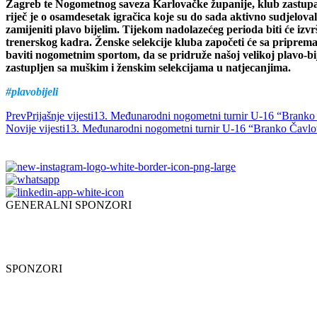
Zagreb te Nogometnog saveza Karlovačke županije, klub zastupati
riječ je o osamdesetak igračica koje su do sada aktivno sudjelova
zamijeniti plavo bijelim. Tijekom nadolazećeg perioda biti će izvrš
trenerskog kadra. Ženske selekcije kluba započeti će sa priprema
baviti nogometnim sportom, da se pridruže našoj velikoj plavo-bij
zastupljen sa muškim i ženskim selekcijama u natjecanjima.
#plavobijeli
Prev
Prijašnje vijesti
13. Međunarodni nogometni turnir U-16 “Branko 
Novije vijesti
13. Međunarodni nogometni turnir U-16 “Branko Čavlov
GENERALNI SPONZORI
SPONZORI