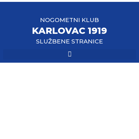
NOGOMETNI KLUB
KARLOVAC 1919
SLUŽBENE STRANICE
ZMNL NSKŽ – 15. vikend
i dodjela nagrada za
karliće, limače, mlađe
pionire i pionire