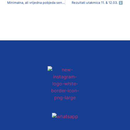
Minimalna, ali vrijedna pobjeda seniora protiv Samobora
Rezultati utakmica 11. & 12.03. ⬇️