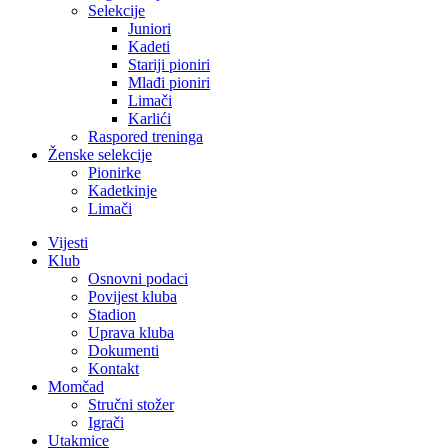
Selekcije
Juniori
Kadeti
Stariji pioniri
Mlađi pioniri
Limači
Karlići
Raspored treninga
Ženske selekcije
Pionirke
Kadetkinje
Limači
Vijesti
Klub
Osnovni podaci
Povijest kluba
Stadion
Uprava kluba
Dokumenti
Kontakt
Momčad
Stručni stožer
Igrači
Utakmice