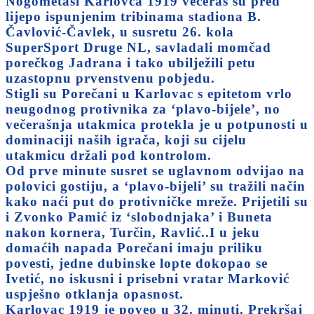
Nogometaši Karlovca 1919 večeras su pred
lijepo ispunjenim tribinama stadiona B.
Čavlović-Čavlek, u susretu 26. kola
SuperSport Druge NL, savladali momčad
porečkog Jadrana i tako ubilježili petu
uzastopnu prvenstvenu pobjedu.
Stigli su Porečani u Karlovac s epitetom vrlo
neugodnog protivnika za ‘plavo-bijele’, no
večerašnja utakmica protekla je u potpunosti u
dominaciji naših igrača, koji su cijelu
utakmicu držali pod kontrolom.
Od prve minute susret se uglavnom odvijao na
polovici gostiju, a ‘plavo-bijeli’ su tražili način
kako naći put do protivničke mreže. Prijetili su
i Zvonko Pamić iz ‘slobodnjaka’ i Buneta
nakon kornera, Turčin, Ravlić..I u jeku
domaćih napada Porečani imaju priliku
povesti, jedne dubinske lopte dokopao se
Ivetić, no iskusni i prisebni vratar Marković
uspješno otklanja opasnost.
Karlovac 1919 je poveo u 32. minuti. Prekršaj