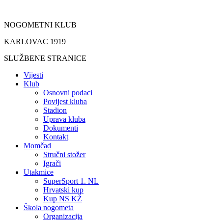
Idi
na
NOGOMETNI KLUB
sadržaj
KARLOVAC 1919
SLUŽBENE STRANICE
Vijesti
Klub
Osnovni podaci
Povijest kluba
Stadion
Uprava kluba
Dokumenti
Kontakt
Momčad
Stručni stožer
Igrači
Utakmice
SuperSport 1. NL
Hrvatski kup
Kup NS KŽ
Škola nogometa
Organizacija