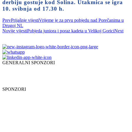
derbiju gostuje kod Solina. Utakmica se igra
10. svibnja od 17.30 h.
Prev
Prijašnje vijesti
Vrijeme je za prvu pobjedu nad Porečanima u
Drugoj NL
Novije vijesti
Pobjeda juniora i poraz kadeta u Velikoj Gorici
Next
GENERALNI SPONZORI
SPONZORI