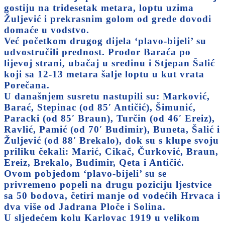
gostiju na tridesetak metara, loptu uzima
Žuljević i prekrasnim golom od grede dovodi
domaće u vodstvo.
Već početkom drugog dijela ‘plavo-bijeli’ su
udvostručili prednost. Prodor Baraća po
lijevoj strani, ubačaj u sredinu i Stjepan Šalić
koji sa 12-13 metara šalje loptu u kut vrata
Porečana.
U današnjem susretu nastupili su: Marković,
Barać, Stepinac (od 85′ Antičić), Šimunić,
Paracki (od 85′ Braun), Turčin (od 46′ Ereiz),
Ravlić, Pamić (od 70′ Budimir), Buneta, Šalić i
Žuljević (od 88′ Brekalo), dok su s klupe svoju
priliku čekali: Marić, Cikač, Čurković, Braun,
Ereiz, Brekalo, Budimir, Qeta i Antičić.
Ovom pobjedom ‘plavo-bijeli’ su se
privremeno popeli na drugu poziciju ljestvice
sa 50 bodova, četiri manje od vodećih Hrvaca i
dva više od Jadrana Ploče i Solina.
U sljedećem kolu Karlovac 1919 u velikom