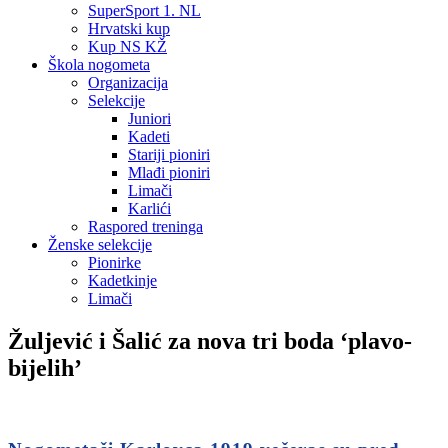
SuperSport 1. NL
Hrvatski kup
Kup NS KŽ
Škola nogometa
Organizacija
Selekcije
Juniori
Kadeti
Stariji pioniri
Mlađi pioniri
Limači
Karlići
Raspored treninga
Ženske selekcije
Pionirke
Kadetkinje
Limači
Žuljević i Šalić za nova tri boda ‘plavo-
bijelih’