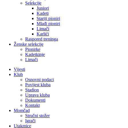
Selekcije
Juniori
Kadeti
Stariji pioniri
Mlađi pioniri
Limači
Karlići
Raspored treninga
Ženske selekcije
Pionirke
Kadetkinje
Limači
Vijesti
Klub
Osnovni podaci
Povijest kluba
Stadion
Uprava kluba
Dokumenti
Kontakt
Momčad
Stručni stožer
Igrači
Utakmice