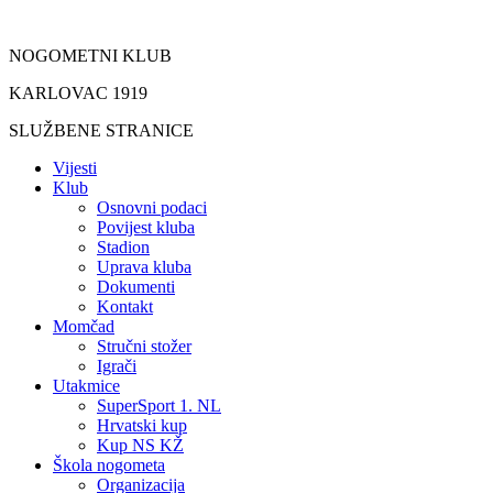
Idi
na
NOGOMETNI KLUB
sadržaj
KARLOVAC 1919
SLUŽBENE STRANICE
Vijesti
Klub
Osnovni podaci
Povijest kluba
Stadion
Uprava kluba
Dokumenti
Kontakt
Momčad
Stručni stožer
Igrači
Utakmice
SuperSport 1. NL
Hrvatski kup
Kup NS KŽ
Škola nogometa
Organizacija