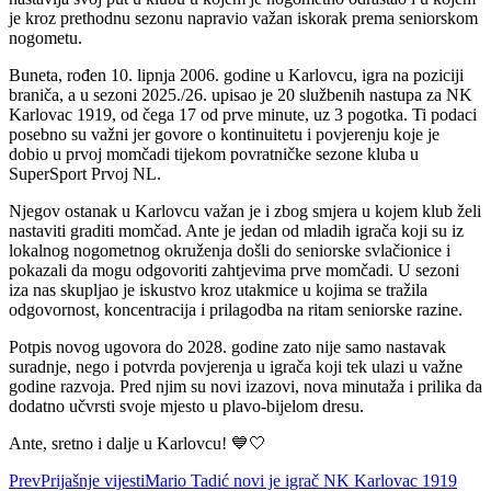
je kroz prethodnu sezonu napravio važan iskorak prema seniorskom
nogometu.
Buneta, rođen 10. lipnja 2006. godine u Karlovcu, igra na poziciji
braniča, a u sezoni 2025./26. upisao je 20 službenih nastupa za NK
Karlovac 1919, od čega 17 od prve minute, uz 3 pogotka. Ti podaci
posebno su važni jer govore o kontinuitetu i povjerenju koje je
dobio u prvoj momčadi tijekom povratničke sezone kluba u
SuperSport Prvoj NL.
Njegov ostanak u Karlovcu važan je i zbog smjera u kojem klub želi
nastaviti graditi momčad. Ante je jedan od mladih igrača koji su iz
lokalnog nogometnog okruženja došli do seniorske svlačionice i
pokazali da mogu odgovoriti zahtjevima prve momčadi. U sezoni
iza nas skupljao je iskustvo kroz utakmice u kojima se tražila
odgovornost, koncentracija i prilagodba na ritam seniorske razine.
Potpis novog ugovora do 2028. godine zato nije samo nastavak
suradnje, nego i potvrda povjerenja u igrača koji tek ulazi u važne
godine razvoja. Pred njim su novi izazovi, nova minutaža i prilika da
dodatno učvrsti svoje mjesto u plavo-bijelom dresu.
Ante, sretno i dalje u Karlovcu! 💙🤍
Prev
Prijašnje vijesti
Mario Tadić novi je igrač NK Karlovac 1919