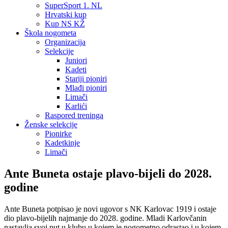
SuperSport 1. NL
Hrvatski kup
Kup NS KŽ
Škola nogometa
Organizacija
Selekcije
Juniori
Kadeti
Stariji pioniri
Mlađi pioniri
Limači
Karlići
Raspored treninga
Ženske selekcije
Pionirke
Kadetkinje
Limači
Ante Buneta ostaje plavo-bijeli do 2028.
godine
Ante Buneta potpisao je novi ugovor s NK Karlovac 1919 i ostaje
dio plavo-bijelih najmanje do 2028. godine. Mladi Karlovčanin
nastavlja svoj put u klubu u kojem je nogometno odrastao i u kojem