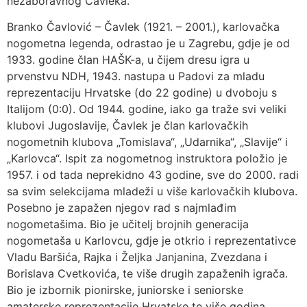
nezaboravnog Čavleka.
Branko Čavlović – Čavlek (1921. – 2001.), karlovačka
nogometna legenda, odrastao je u Zagrebu, gdje je od
1933. godine član HAŠK-a, u čijem dresu igra u
prvenstvu NDH, 1943. nastupa u Padovi za mladu
reprezentaciju Hrvatske (do 22 godine) u dvoboju s
Italijom (0:0). Od 1944. godine, iako ga traže svi veliki
klubovi Jugoslavije, Čavlek je član karlovačkih
nogometnih klubova „Tomislava“, „Udarnika“, „Slavije“ i
„Karlovca“. Ispit za nogometnog instruktora položio je
1957. i od tada neprekidno 43 godine, sve do 2000. radi
sa svim selekcijama mladeži u više karlovačkih klubova.
Posebno je zapažen njegov rad s najmlađim
nogometašima. Bio je učitelj brojnih generacija
nogometaša u Karlovcu, gdje je otkrio i reprezentativce
Vladu Baršića, Rajka i Željka Janjanina, Zvezdana i
Borislava Cvetkovića, te više drugih zapaženih igrača.
Bio je izbornik pionirske, juniorske i seniorske
amaterske reprezentacije Hrvatske te više godina