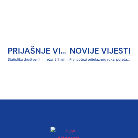
PRIJAŠNJE VIJESTI
NOVIJE VIJESTI
Statistika društvenih mreža: 3,1 milijun pregleda u prvih pet mjeseci 2026.
Prvi potezi prijelaznog roka: pojačanja i važni potpisi za budućnost NK Karlovac 1919