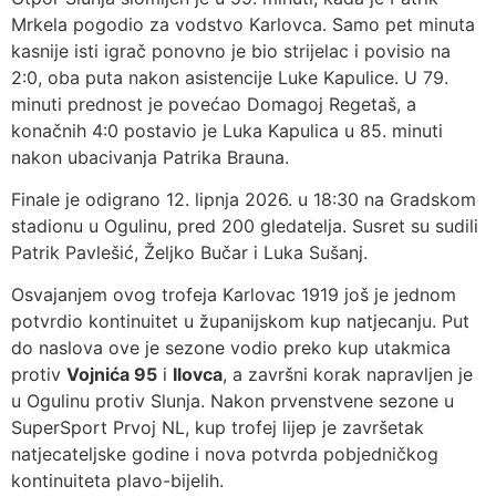
Mrkela pogodio za vodstvo Karlovca. Samo pet minuta
kasnije isti igrač ponovno je bio strijelac i povisio na
2:0, oba puta nakon asistencije Luke Kapulice. U 79.
minuti prednost je povećao Domagoj Regetaš, a
konačnih 4:0 postavio je Luka Kapulica u 85. minuti
nakon ubacivanja Patrika Brauna.
Finale je odigrano 12. lipnja 2026. u 18:30 na Gradskom
stadionu u Ogulinu, pred 200 gledatelja. Susret su sudili
Patrik Pavlešić, Željko Bučar i Luka Sušanj.
Osvajanjem ovog trofeja Karlovac 1919 još je jednom
potvrdio kontinuitet u županijskom kup natjecanju. Put
do naslova ove je sezone vodio preko kup utakmica
protiv
Vojnića 95
i
Ilovca
, a završni korak napravljen je
u Ogulinu protiv Slunja. Nakon prvenstvene sezone u
SuperSport Prvoj NL, kup trofej lijep je završetak
natjecateljske godine i nova potvrda pobjedničkog
kontinuiteta plavo-bijelih.