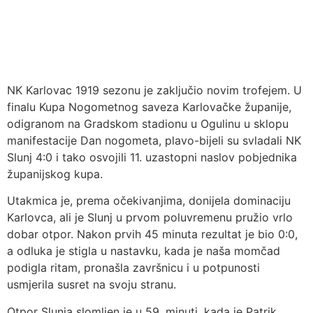
NK Karlovac 1919 sezonu je zaključio novim trofejem. U
finalu Kupa Nogometnog saveza Karlovačke županije,
odigranom na Gradskom stadionu u Ogulinu u sklopu
manifestacije Dan nogometa, plavo-bijeli su svladali NK
Slunj 4:0 i tako osvojili 11. uzastopni naslov pobjednika
županijskog kupa.
Utakmica je, prema očekivanjima, donijela dominaciju
Karlovca, ali je Slunj u prvom poluvremenu pružio vrlo
dobar otpor. Nakon prvih 45 minuta rezultat je bio 0:0,
a odluka je stigla u nastavku, kada je naša momčad
podigla ritam, pronašla završnicu i u potpunosti
usmjerila susret na svoju stranu.
Otpor Slunja slomljen je u 59. minuti, kada je Patrik