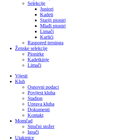
Selekcije
Juniori
Kadeti
Stariji pioniri
Mlađi pioniri
Limači
Karlići
Raspored treninga
Ženske selekcije
Pionirke
Kadetkinje
Limači
Vijesti
Klub
Osnovni podaci
Povijest kluba
Stadion
Uprava kluba
Dokumenti
Kontakt
Momčad
Stručni stožer
Igrači
Utakmice