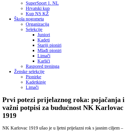
SuperSport 1. NL
Hrvatski kup
Kup NS KŽ
Škola nogometa
Organizacija
Selekcije
Juniori
Kadeti
Stariji pioniri
Mlađi pioniri
Limači
Karlići
Raspored treninga
Ženske selekcije
Pionirke
Kadetkinje
Limači
Prvi potezi prijelaznog roka: pojačanja i
važni potpisi za budućnost NK Karlovac
1919
NK Karlovac 1919 ušao je u ljetni prijelazni rok s jasnim ciljem –