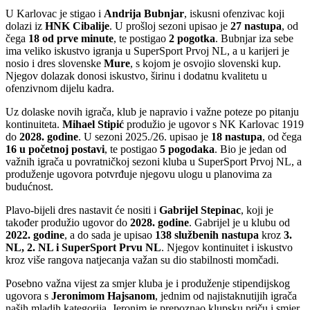
U Karlovac je stigao i
Andrija Bubnjar
, iskusni ofenzivac koji
dolazi iz
HNK Cibalije
. U prošloj sezoni upisao je
27 nastupa
, od
čega
18 od prve minute
, te postigao
2 pogotka
. Bubnjar iza sebe
ima veliko iskustvo igranja u SuperSport Prvoj NL, a u karijeri je
nosio i dres slovenske
Mure
, s kojom je osvojio slovenski kup.
Njegov dolazak donosi iskustvo, širinu i dodatnu kvalitetu u
ofenzivnom dijelu kadra.
Uz dolaske novih igrača, klub je napravio i važne poteze po pitanju
kontinuiteta.
Mihael Stipić
produžio je ugovor s NK Karlovac 1919
do
2028. godine
. U sezoni 2025./26. upisao je
18 nastupa
, od čega
16 u početnoj postavi
, te postigao
5 pogodaka
. Bio je jedan od
važnih igrača u povratničkoj sezoni kluba u SuperSport Prvoj NL, a
produženje ugovora potvrđuje njegovu ulogu u planovima za
budućnost.
Plavo-bijeli dres nastavit će nositi i
Gabrijel Stepinac
, koji je
također produžio ugovor do
2028. godine
. Gabrijel je u klubu od
2022. godine
, a do sada je upisao
138 službenih nastupa
kroz
3.
NL, 2. NL i SuperSport Prvu NL
. Njegov kontinuitet i iskustvo
kroz više rangova natjecanja važan su dio stabilnosti momčadi.
Posebno važna vijest za smjer kluba je i produženje stipendijskog
ugovora s
Jeronimom Hajsanom
, jednim od najistaknutijih igrača
naših mladih kategorija. Jeronim je prepoznao klupsku priču i smjer