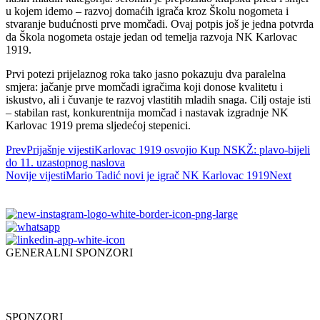
u kojem idemo – razvoj domaćih igrača kroz Školu nogometa i
stvaranje budućnosti prve momčadi. Ovaj potpis još je jedna potvrda
da Škola nogometa ostaje jedan od temelja razvoja NK Karlovac
1919.
Prvi potezi prijelaznog roka tako jasno pokazuju dva paralelna
smjera: jačanje prve momčadi igračima koji donose kvalitetu i
iskustvo, ali i čuvanje te razvoj vlastitih mladih snaga. Cilj ostaje isti
– stabilan rast, konkurentnija momčad i nastavak izgradnje NK
Karlovac 1919 prema sljedećoj stepenici.
Prev
Prijašnje vijesti
Karlovac 1919 osvojio Kup NSKŽ: plavo-bijeli
do 11. uzastopnog naslova
Novije vijesti
Mario Tadić novi je igrač NK Karlovac 1919
Next
GENERALNI SPONZORI
SPONZORI