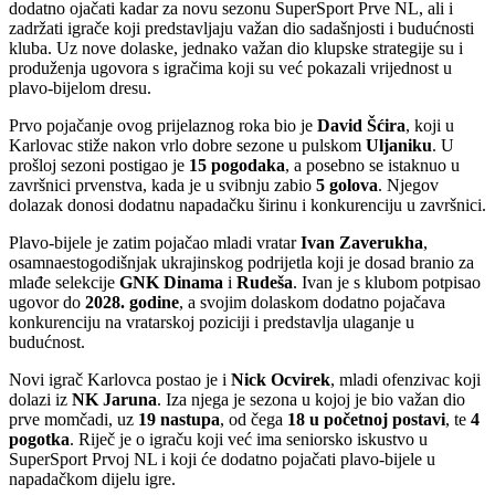
dodatno ojačati kadar za novu sezonu SuperSport Prve NL, ali i
zadržati igrače koji predstavljaju važan dio sadašnjosti i budućnosti
kluba. Uz nove dolaske, jednako važan dio klupske strategije su i
produženja ugovora s igračima koji su već pokazali vrijednost u
plavo-bijelom dresu.
Prvo pojačanje ovog prijelaznog roka bio je
David Šćira
, koji u
Karlovac stiže nakon vrlo dobre sezone u pulskom
Uljaniku
. U
prošloj sezoni postigao je
15 pogodaka
, a posebno se istaknuo u
završnici prvenstva, kada je u svibnju zabio
5 golova
. Njegov
dolazak donosi dodatnu napadačku širinu i konkurenciju u završnici.
Plavo-bijele je zatim pojačao mladi vratar
Ivan Zaverukha
,
osamnaestogodišnjak ukrajinskog podrijetla koji je dosad branio za
mlađe selekcije
GNK Dinama
i
Rudeša
. Ivan je s klubom potpisao
ugovor do
2028. godine
, a svojim dolaskom dodatno pojačava
konkurenciju na vratarskoj poziciji i predstavlja ulaganje u
budućnost.
Novi igrač Karlovca postao je i
Nick Ocvirek
, mladi ofenzivac koji
dolazi iz
NK Jaruna
. Iza njega je sezona u kojoj je bio važan dio
prve momčadi, uz
19 nastupa
, od čega
18 u početnoj postavi
, te
4
pogotka
. Riječ je o igraču koji već ima seniorsko iskustvo u
SuperSport Prvoj NL i koji će dodatno pojačati plavo-bijele u
napadačkom dijelu igre.