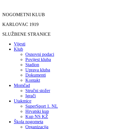
Idi
na
NOGOMETNI KLUB
sadržaj
KARLOVAC 1919
SLUŽBENE STRANICE
Vijesti
Klub
Osnovni podaci
Povijest kluba
Stadion
Uprava kluba
Dokumenti
Kontakt
Momčad
Stručni stožer
Igrači
Utakmice
SuperSport 1. NL
Hrvatski kup
Kup NS KŽ
Škola nogometa
Organizacija