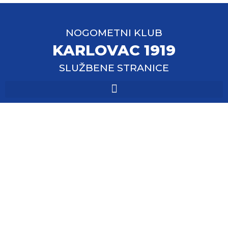
NOGOMETNI KLUB
KARLOVAC 1919
SLUŽBENE STRANICE
Karlovac 1919 preko
Ogulina u polufinalu
županijskog Kupa