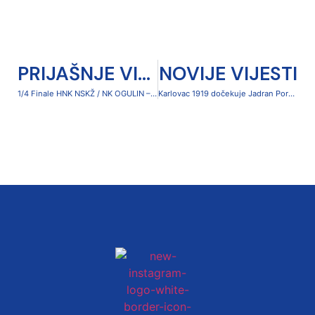
PRIJAŠNJE VIJESTI
NOVIJE VIJESTI
1/4 Finale HNK NSKŽ / NK OGULIN – NK KARLOVAC 1919
Karlovac 1919 dočekuje Jadran Poreč u 24. kolu SuperSport 2. NL