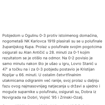
Pobjedom u Ogulinu 0-3 protiv istoimenog domaćina,
nogometaši NK Karlovca 1919 plasirali su se u polufinale
županijskog Kupa. Prolaz u polufinale svojim pogotcima
osigurali su Alan Antičić u 28. minuti za 0-1 kojim
rezultatom se je otišlo na odmor. Na 0-2 povisio je
samo minutu nakon što je ušao u igru, Lovro Stanić u
47′ a točku na i za 0-3 pobjedu postavio je Kristijan
Kopljar u 66. minuti. U ostalim četvrtfinalnim
utakmicama odigranim već ranije, svoj prolaz u daljnju
fazu ovog najmasovnijeg natjecanja u državi a ujedno i
moguće suparnike u polufinalu, osigurali su, Dobra iz
Novigrada na Dobri, Vojnić ’95 i Zrinski-Ozalj.