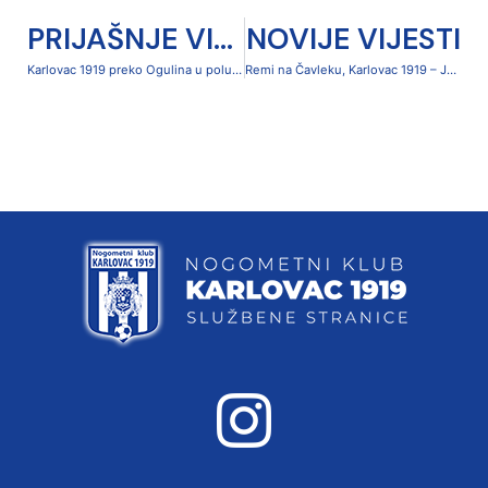
PRIJAŠNJE VIJESTI
NOVIJE VIJESTI
Karlovac 1919 preko Ogulina u polufinalu županijskog Kupa
Remi na Čavleku, Karlovac 1919 – Jadran Poreč 2-2 (0-0)