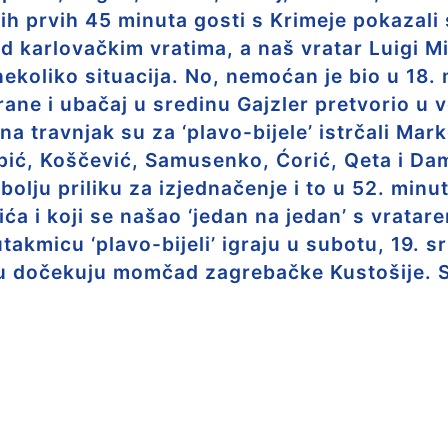
tih prvih 45 minuta gosti s Krimeje pokazali s
ed karlovačkim vratima, a naš vratar Luigi M
ekoliko situacija. No, nemoćan je bio u 18. 
ane i ubačaj u sredinu Gajzler pretvorio u v
na travnjak su za ‘plavo-bijele’ istrčali Mar
tipić, Koščević, Samusenko, Ćorić, Qeta i Da
jbolju priliku za izjednačenje i to u 52. min
ića i koji se našao ‘jedan na jedan’ s vratare
akmicu ‘plavo-bijeli’ igraju u subotu, 19. s
 dočekuju momčad zagrebačke Kustošije. Su