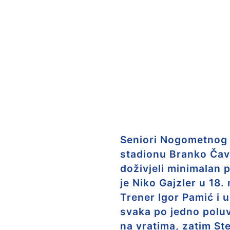
Seniori Nogometnog k
stadionu Branko Čavl
doživjeli minimalan p
je Niko Gajzler u 18.
Trener Igor Pamić i 
svaka po jedno poluv
na vratima, zatim St