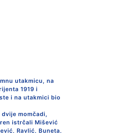
emnu utakmicu, na
ijenta 1919 i
ste i na utakmici bio
s dvije momčadi,
en istrčali Mišević
ević, Ravlić, Buneta,