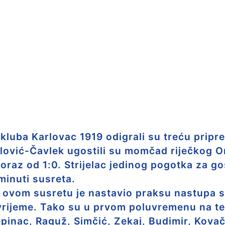
luba Karlovac 1919 odigrali su treću pripr
ović-Čavlek ugostili su momčad riječkog Or
oraz od 1:0. Strijelac jedinog pogotka za go
 minuti susreta.
u ovom susretu je nastavio praksu nastupa 
rijeme. Tako su u prvom poluvremenu na ter
epinac, Raguž, Simčić, Zekaj, Budimir, Kovač