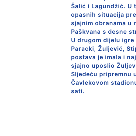
Šalić i Lagundžić. U 
opasnih situacija pr
sjajnim obranama u n
Paškvana s desne str
U drugom dijelu igre 
Paracki, Žuljević, S
postava je imala i na
sjajno uposlio Žuljev
Sljedeću pripremnu ut
Čavlekovom stadionu
sati.