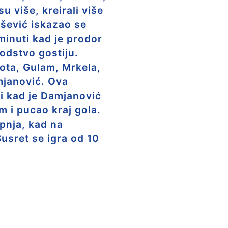
u više, kreirali više
išević iskazao se
minuti kad je prodor
odstvo gostiju.
kota, Gulam, Mrkela,
mjanović. Ova
uti kad je Damjanović
m i pucao kraj gola.
rpnja, kad na
sret se igra od 10