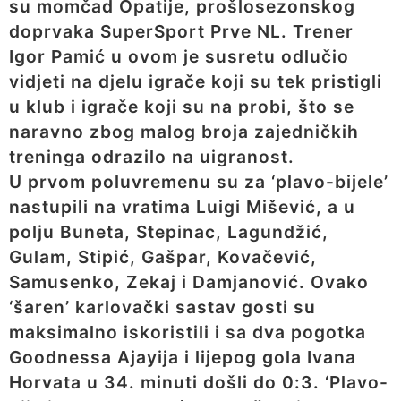
su momčad Opatije, prošlosezonskog
doprvaka SuperSport Prve NL. Trener
Igor Pamić u ovom je susretu odlučio
vidjeti na djelu igrače koji su tek pristigli
u klub i igrače koji su na probi, što se
naravno zbog malog broja zajedničkih
treninga odrazilo na uigranost.
U prvom poluvremenu su za ‘plavo-bijele’
nastupili na vratima Luigi Mišević, a u
polju Buneta, Stepinac, Lagundžić,
Gulam, Stipić, Gašpar, Kovačević,
Samusenko, Zekaj i Damjanović. Ovako
‘šaren’ karlovački sastav gosti su
maksimalno iskoristili i sa dva pogotka
Goodnessa Ajayija i lijepog gola Ivana
Horvata u 34. minuti došli do 0:3. ‘Plavo-