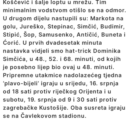
Koščević i šalje loptu u mrežu. Tim
minimalnim vodstvom otišlo se na odmor.
U drugom dijelu nastupili su: Markota na
golu, Jureško, Stepinac, Simčić, Budimir,
Stipić, Šop, Samusenko, Antičić, Buneta i
Ćorić. U prvih dvadesetak minuta
nastavka vidjeli smo hat-trick Dominika
Simčića, u 48., 52. i 68. minuti, od kojih
je posebno lijep bio ovaj u 48. minuti.
Pripremne utakmice nadolazećeg tjedna
‘plavo-bijeli’ igraju u srijedu, 16. srpnja
od 18 sati protiv riječkog Orijenta i u
subotu, 19. srpnja od 9 i 30 sati protiv
zagrebačke Kustošije. Oba susreta igraju
se na Čavlekovom stadionu.