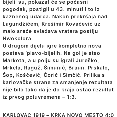
bijeli’ su, pokazat će se počasni
pogodak, postigli u 43. minuti i to iz
kaznenog udarca. Nakon prekršaja nad
Lagundžićem, Krešimir Kovačević uz
malo sreće svladava vratara gostiju
Nwokolora.
U drugom dijelu igre kompletno nova
postava ‘plavo-bijelih. Na gol je stao
Markota, a u polju su igrali Jureško,
Mrkela, Raguž, Šimunić, Braun, Prskalo,
Šop, Koščević, Ćorić i Simčić. Prilika s
karlovačke strane za smanjenje rezultata
nije bilo tako da je do kraja ostao rezultat
iz prvog poluvremena – 1:3.
KARLOVAC 1919 – KRKA NOVO MESTO 4:0