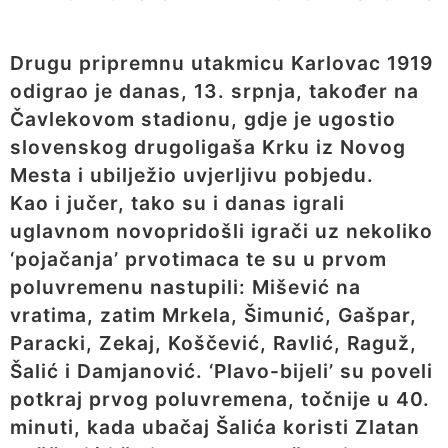
Drugu pripremnu utakmicu Karlovac 1919
odigrao je danas, 13. srpnja, također na
Čavlekovom stadionu, gdje je ugostio
slovenskog drugoligaša Krku iz Novog
Mesta i ubilježio uvjerljivu pobjedu.
Kao i jučer, tako su i danas igrali
uglavnom novopridošli igrači uz nekoliko
‘pojačanja’ prvotimaca te su u prvom
poluvremenu nastupili: Mišević na
vratima, zatim Mrkela, Šimunić, Gašpar,
Paracki, Zekaj, Koščević, Ravlić, Raguž,
Šalić i Damjanović. ‘Plavo-bijeli’ su poveli
potkraj prvog poluvremena, točnije u 40.
minuti, kada ubačaj Šalića koristi Zlatan