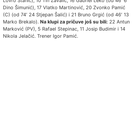
Lovro Stanić), 10 Tin Zavalić, 16 Gabriel Leko (od 46′ 6
Dino Šimunić), 17 Vlatko Martinović, 20 Zvonko Pamić
(C) (od 74′ 24 Stjepan Šalić) i 21 Bruno Grgić (od 46′ 13
Marko Brekalo).
Na klupi za pričuve još su bili:
22 Antun
Marković (PV), 5 Rafael Stepinac, 11 Josip Budimir i 14
Nikola Jelačić. Trener Igor Pamić.