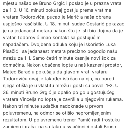
mjestu našao se Bruno Grgić i poslao je u prazna vrata
za 1-0. U 16. minuti pokušaj gostiju prema vratima
vratara Todorovića, pucao je Marić a naša obrana
uspješno rasčistila. U 18. minuti sudac Cestarić pokazao
je na jedanaest metara nakon što je isti bio dojma da je
vratar Todorović imao kontakt sa gostujućim
napadačem. Dvojbena odluka koju je iskoristio Luka
Pisačić i sa jedanaest metara precizno pogodio našu
mrežu za 1-1. Samo četiri minute kasnije novi šok za
domaćina. Nakon ubačene lopte u naš kazneni prostor,
Mateo Barać u pokušaju da glavom vrati vrataru
Todoroviću ovaj je također istrčao na nju, no pored
njega otišla je u vlastitu mrežu i gosti su poveli 1-2. U
36. minuti Bruno Grgić je opalio po golu gostujućeg
vratara Vincelja no lopta je završila u njegovim rukama.
Nakon tri minute sudačke nadoknade u prvom
poluvremenu, na odmor se otišlo nepromijenjenim
rezultatom. U poluvremenu trener Pamić radi trostuku
zamjenu igrača, pa su tako u svlačionici ostali Bruno