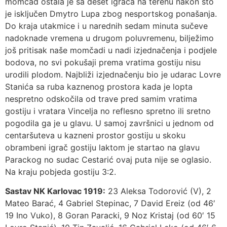
momčad ostala je sa deset igrača na terenu nakon što
je isključen Dmytro Lupa zbog nesportskog ponašanja.
Do kraja utakmice i u narednih sedam minuta sučeve
nadoknade vremena u drugom poluvremenu, bilježimo
još pritisak naše momčadi u nadi izjednačenja i podjele
bodova, no svi pokušaji prema vratima gostiju nisu
urodili plodom. Najbliži izjednačenju bio je udarac Lovre
Stanića sa ruba kaznenog prostora kada je lopta
nespretno odskočila od trave pred samim vratima
gostiju i vratara Vincelja no reflesno spretno ili sretno
pogodila ga je u glavu. U samoj završnici u jednom od
centaršuteva u kazneni prostor gostiju u skoku
obrambeni igrač gostiju laktom je startao na glavu
Parackog no sudac Cestarić ovaj puta nije se oglasio.
Na kraju pobjeda gostiju 3:2.
Sastav NK Karlovac 1919:
23 Aleksa Todorović (V), 2
Mateo Barać, 4 Gabriel Stepinac, 7 David Ereiz (od 46′
19 Ino Vuko), 8 Goran Paracki, 9 Noz Kristaj (od 60′ 15