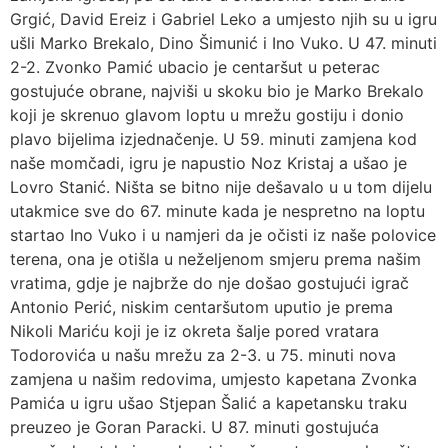
Grgić, David Ereiz i Gabriel Leko a umjesto njih su u igru
ušli Marko Brekalo, Dino Šimunić i Ino Vuko. U 47. minuti
2-2. Zvonko Pamić ubacio je centaršut u peterac
gostujuće obrane, najviši u skoku bio je Marko Brekalo
koji je skrenuo glavom loptu u mrežu gostiju i donio
plavo bijelima izjednačenje. U 59. minuti zamjena kod
naše momčadi, igru je napustio Noz Kristaj a ušao je
Lovro Stanić. Ništa se bitno nije dešavalo u u tom dijelu
utakmice sve do 67. minute kada je nespretno na loptu
startao Ino Vuko i u namjeri da je očisti iz naše polovice
terena, ona je otišla u neželjenom smjeru prema našim
vratima, gdje je najbrže do nje došao gostujući igrač
Antonio Perić, niskim centaršutom uputio je prema
Nikoli Mariću koji je iz okreta šalje pored vratara
Todorovića u našu mrežu za 2-3. u 75. minuti nova
zamjena u našim redovima, umjesto kapetana Zvonka
Pamića u igru ušao Stjepan Šalić a kapetansku traku
preuzeo je Goran Paracki. U 87. minuti gostujuća