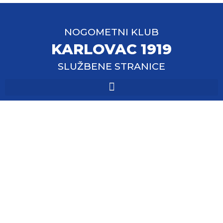
NOGOMETNI KLUB
KARLOVAC 1919
SLUŽBENE STRANICE
Na startu prvenstva
Karlovac 1919 na
Čavleku poražen od
momčadi Mladost
Ždralovi 2-3