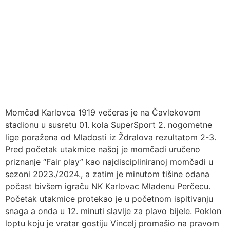
Momčad Karlovca 1919 večeras je na Čavlekovom
stadionu u susretu 01. kola SuperSport 2. nogometne
lige poražena od Mladosti iz Ždralova rezultatom 2-3.
Pred početak utakmice našoj je momčadi uručeno
priznanje “Fair play” kao najdiscipliniranoj momčadi u
sezoni 2023./2024., a zatim je minutom tišine odana
počast bivšem igraču NK Karlovac Mladenu Perčecu.
Početak utakmice protekao je u početnom ispitivanju
snaga a onda u 12. minuti slavlje za plavo bijele. Poklon
loptu koju je vratar gostiju Vincelj promašio na pravom