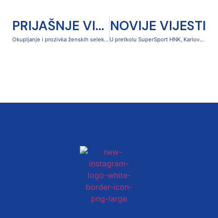
PRIJAŠNJE VIJESTI
NOVIJE VIJESTI
Okupljanje i prozivka ženskih selekcija kluba
U pretkolu SuperSport HNK, Karlovac 1919 sutra gostuje kod momčadi NK Gaj Mače