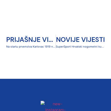
PRIJAŠNJE VIJESTI
NOVIJE VIJESTI
Na startu prvenstva Karlovac 1919 na Čavleku poražen od momčadi Mladost Ždralovi 2-3
SuperSport Hrvatski nogometni kup, pretkolo: Gaj Mače – Karlovac 1919 2:1 (1:1, 1:0)