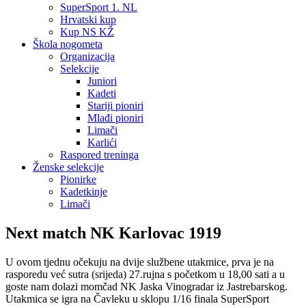
SuperSport 1. NL
Hrvatski kup
Kup NS KŽ
Škola nogometa
Organizacija
Selekcije
Juniori
Kadeti
Stariji pioniri
Mlađi pioniri
Limači
Karlići
Raspored treninga
Ženske selekcije
Pionirke
Kadetkinje
Limači
Next match NK Karlovac 1919
U ovom tjednu očekuju na dvije službene utakmice, prva je na
rasporedu već sutra (srijeda) 27.rujna s početkom u 18,00 sati a u
goste nam dolazi momčad NK Jaska Vinogradar iz Jastrebarskog.
Utakmica se igra na Čavleku u sklopu 1/16 finala SuperSport