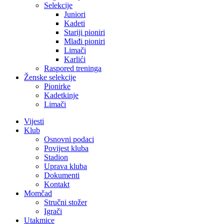
Selekcije
Juniori
Kadeti
Stariji pioniri
Mlađi pioniri
Limači
Karlići
Raspored treninga
Ženske selekcije
Pionirke
Kadetkinje
Limači
Vijesti
Klub
Osnovni podaci
Povijest kluba
Stadion
Uprava kluba
Dokumenti
Kontakt
Momčad
Stručni stožer
Igrači
Utakmice