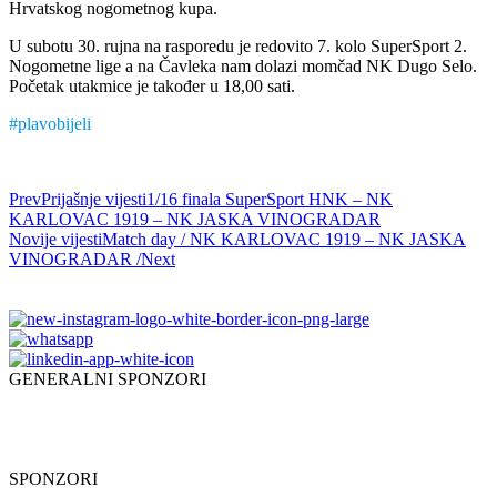
Hrvatskog nogometnog kupa.
U subotu 30. rujna na rasporedu je redovito 7. kolo SuperSport 2.
Nogometne lige a na Čavleka nam dolazi momčad NK Dugo Selo.
Početak utakmice je također u 18,00 sati.
#plavobijeli
Prev
Prijašnje vijesti
1/16 finala SuperSport HNK – NK
KARLOVAC 1919 – NK JASKA VINOGRADAR
Novije vijesti
Match day / NK KARLOVAC 1919 – NK JASKA
VINOGRADAR /
Next
GENERALNI SPONZORI
SPONZORI