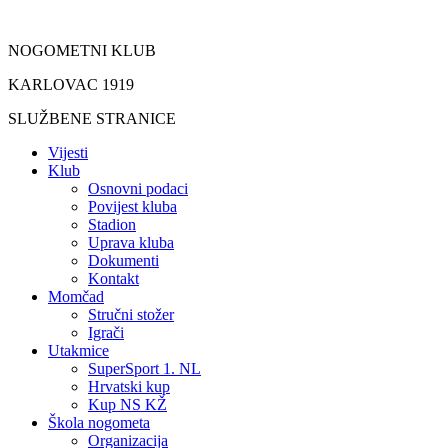
Idi
na
NOGOMETNI KLUB
sadržaj
KARLOVAC 1919
SLUŽBENE STRANICE
Vijesti
Klub
Osnovni podaci
Povijest kluba
Stadion
Uprava kluba
Dokumenti
Kontakt
Momčad
Stručni stožer
Igrači
Utakmice
SuperSport 1. NL
Hrvatski kup
Kup NS KŽ
Škola nogometa
Organizacija