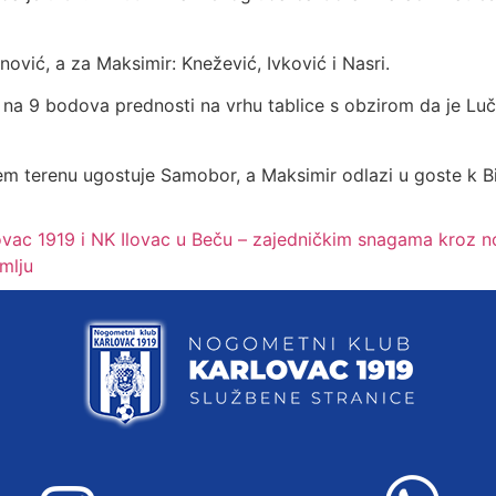
jinović, a za Maksimir: Knežević, Ivković i Nasri.
a 9 bodova prednosti na vrhu tablice s obzirom da je Luč
 terenu ugostuje Samobor, a Maksimir odlazi u goste k Bis
lovac 1919 i NK Ilovac u Beču – zajedničkim snagama kroz 
omlju