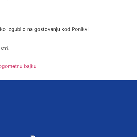
ko izgubilo na gostovanju kod Ponikvi
tri.
nogometnu bajku