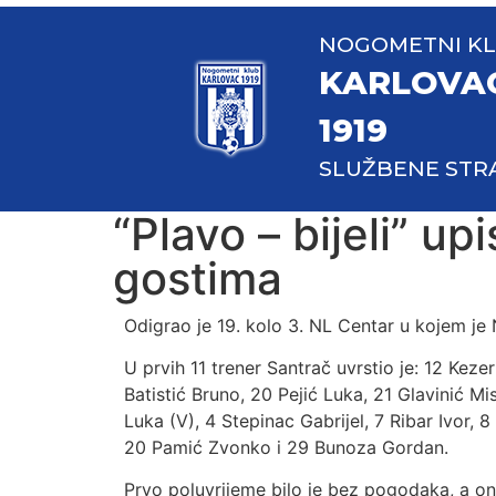
NOGOMETNI K
KARLOVA
1919
SLUŽBENE STR
“Plavo – bijeli” u
gostima
Odigrao je 19. kolo 3. NL Centar u kojem je 
U prvih 11 trener Santrač uvrstio je: 12 Kezer
Batistić Bruno, 20 Pejić Luka, 21 Glavinić 
Luka (V), 4 Stepinac Gabrijel, 7 Ribar Ivor, 
20 Pamić Zvonko i 29 Bunoza Gordan.
Prvo poluvrijeme bilo je bez pogodaka, a on