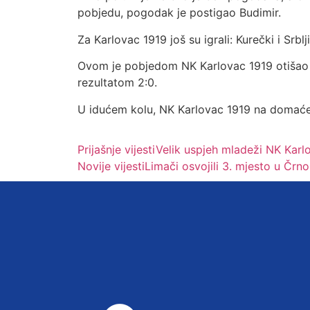
pobjedu, pogodak je postigao Budimir.
Za Karlovac 1919 još su igrali: Kurečki i Srbl
Ovom je pobjedom NK Karlovac 1919 otišao n
rezultatom 2:0.
U idućem kolu, NK Karlovac 1919 na domaćem
Prijašnje vijesti
Velik uspjeh mladeži NK Kar
Novije vijesti
Limači osvojili 3. mjesto u Črn