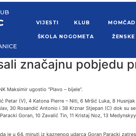
LUB
C
VIJESTI
KLUB
MOMČAD
ŠKOLA NOGOMETA
ŽENSKE
ANICE
pisali značajnu pobjedu 
NK Maksimir ugostio “Plavo – bijele”.
ić Petar (V), 4 Katona Pierre – Niti, 6 Mršić Luka, 8 Husnjak
Mislav, 30 Rosandić Antonio i 38 Krznar Stjepan (C) dok su 
8 Paracki Goran, 10 Zavalić Tin, 11 Kristaj Noz, 13 Medynskyy
da je u 64. minuti iz kaznenog udarca Goran Paracki zatre