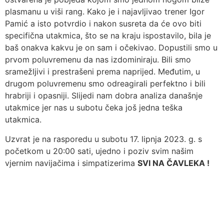
plasmanu u viši rang. Kako je i najavljivao trener Igor
Pamić a isto potvrdio i nakon susreta da će ovo biti
specifična utakmica, što se na kraju ispostavilo, bila je
baš onakva kakvu je on sam i očekivao. Dopustili smo u
prvom poluvremenu da nas izdominiraju. Bili smo
sramežljivi i prestrašeni prema naprijed. Međutim, u
drugom poluvremenu smo odreagirali perfektno i bili
hrabriji i opasniji. Slijedi nam dobra analiza današnje
utakmice jer nas u subotu čeka još jedna teška
utakmica.
Uzvrat je na rasporedu u subotu 17. lipnja 2023. g. s
početkom u 20:00 sati, ujedno i poziv svim našim
vjernim navijačima i simpatizerima
SVI NA ČAVLEKA !