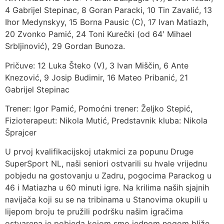
4 Gabrijel Stepinac, 8 Goran Paracki, 10 Tin Zavalić, 13
Ihor Medynskyy, 15 Borna Pausic (C), 17 Ivan Matiazh,
20 Zvonko Pamić, 24 Toni Kurečki (od 64′ Mihael
Srbljinović), 29 Gordan Bunoza.
Pričuve: 12 Luka Šteko (V), 3 Ivan Miščin, 6 Ante
Knezović, 9 Josip Budimir, 16 Mateo Pribanić, 21
Gabrijel Stepinac
Trener: Igor Pamić, Pomoćni trener: Željko Stepić,
Fizioterapeut: Nikola Mutić, Predstavnik kluba: Nikola
Šprajcer
U prvoj kvalifikacijskoj utakmici za popunu Druge
SuperSport NL, naši seniori ostvarili su hvale vrijednu
pobjedu na gostovanju u Zadru, pogocima Parackog u
46 i Matiazha u 60 minuti igre. Na krilima naših sjajnih
navijača koji su se na tribinama u Stanovima okupili u
lijepom broju te pružili podršku našim igračima
ostvarena je pobjeda kojom smo jednom nogom bliže