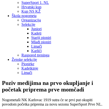
SuperSport 1. NL
Hrvatski kup
Kup NS KŽ
Škola nogometa
Organizacija
Selekcije
Juniori
Kadeti
Stariji pioniri
Mlađi pioniri
Limači
Karlići
Raspored treninga
Ženske selekcije
Pionirke
Kadetkinje
Limači
Poziv medijima na prvo okupljanje i
početak priprema prve momčadi
Nogometaši NK Karlovac 1919 sutra će se prvi put okupiti
povodom početka priprema za novu sezonu SuperSport Prve NL.