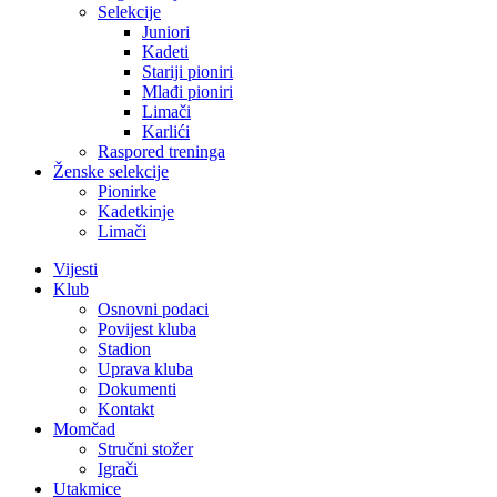
Selekcije
Juniori
Kadeti
Stariji pioniri
Mlađi pioniri
Limači
Karlići
Raspored treninga
Ženske selekcije
Pionirke
Kadetkinje
Limači
Vijesti
Klub
Osnovni podaci
Povijest kluba
Stadion
Uprava kluba
Dokumenti
Kontakt
Momčad
Stručni stožer
Igrači
Utakmice