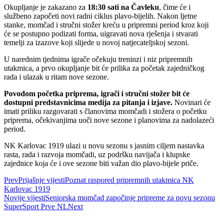
Okupljanje je zakazano za
18:30 sati na Čavleku
, čime će i
službeno započeti novi radni ciklus plavo-bijelih. Nakon ljetne
stanke, momčad i stručni stožer kreću u pripremni period kroz koji
će se postupno podizati forma, uigravati nova rješenja i stvarati
temelji za izazove koji slijede u novoj natjecateljskoj sezoni.
U narednim tjednima igrače očekuju treninzi i niz pripremnih
utakmica, a prvo okupljanje bit će prilika za početak zajedničkog
rada i ulazak u ritam nove sezone.
Povodom početka priprema, igrači i stručni stožer bit će
dostupni predstavnicima medija za pitanja i izjave.
Novinari će
imati priliku razgovarati s članovima momčadi i stožera o početku
priprema, očekivanjima uoči nove sezone i planovima za nadolazeći
period.
NK Karlovac 1919 ulazi u novu sezonu s jasnim ciljem nastavka
rasta, rada i razvoja momčadi, uz podršku navijača i klupske
zajednice koja će i ove sezone biti važan dio plavo-bijele priče.
Prev
Prijašnje vijesti
Poznat raspored pripremnih utakmica NK
Karlovac 1919
Novije vijesti
Seniorska momčad započinje pripreme za novu sezonu
SuperSport Prve NL
Next