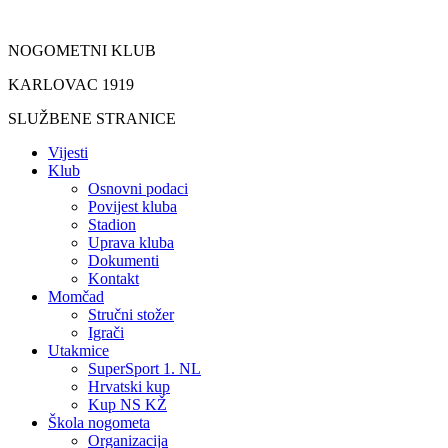
Idi
na
NOGOMETNI KLUB
sadržaj
KARLOVAC 1919
SLUŽBENE STRANICE
Vijesti
Klub
Osnovni podaci
Povijest kluba
Stadion
Uprava kluba
Dokumenti
Kontakt
Momčad
Stručni stožer
Igrači
Utakmice
SuperSport 1. NL
Hrvatski kup
Kup NS KŽ
Škola nogometa
Organizacija