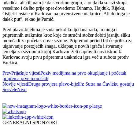
mladića, ali cilj nam je da stvorimo grupu, a onda da se svi skupa
veselimo i da što prije opet dovedemo Dinamo, Hajduk, Rijeku,
Osijek i ostale u Karlovac na prvenstvene utakmice. Ali do toga je
dalek put”, rekao je Pamić.
Pred plavo-bijelima je sada nekoliko tjedana rada, treninga i
pripremnih utakmica kroz koje će stručni stožer dobiti jasniju sliku
momčadi za početak nove sezone. Pripremni period bit će prilika za
uigravanje postojećih snaga, uklapanje novih igrača i stvaranje
temelja za sezonu u kojoj Karlovac želi napraviti novi iskorak.
Karlovac svoju prvu pripremnu utakmicu igra već u subotu protiv
Brežica.
Prev
Prijašnje vijesti
Poziv medijima na prvo okupljanje i početak
priprema prve momčadi
Novije vijesti
Druga provjera plavo-bijelih: Sutra na Čavleku gostuju
Sesvete
Next
GENERALNI SPONZORI