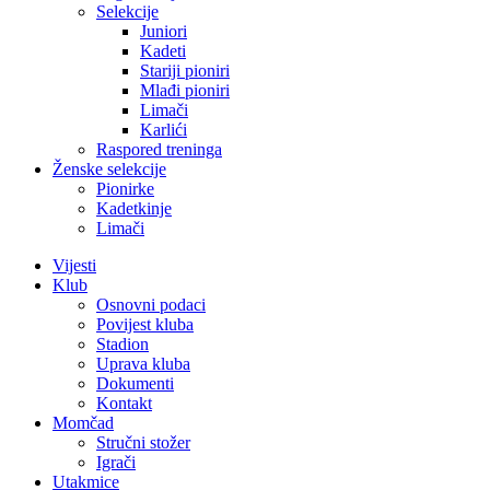
Selekcije
Juniori
Kadeti
Stariji pioniri
Mlađi pioniri
Limači
Karlići
Raspored treninga
Ženske selekcije
Pionirke
Kadetkinje
Limači
Vijesti
Klub
Osnovni podaci
Povijest kluba
Stadion
Uprava kluba
Dokumenti
Kontakt
Momčad
Stručni stožer
Igrači
Utakmice