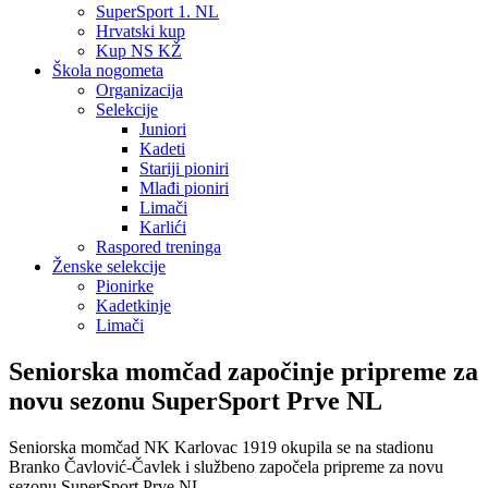
SuperSport 1. NL
Hrvatski kup
Kup NS KŽ
Škola nogometa
Organizacija
Selekcije
Juniori
Kadeti
Stariji pioniri
Mlađi pioniri
Limači
Karlići
Raspored treninga
Ženske selekcije
Pionirke
Kadetkinje
Limači
Seniorska momčad započinje pripreme za
novu sezonu SuperSport Prve NL
Seniorska momčad NK Karlovac 1919 okupila se na stadionu
Branko Čavlović-Čavlek i službeno započela pripreme za novu
sezonu SuperSport Prve NL.