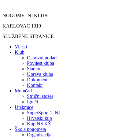
Idi
na
NOGOMETNI KLUB
sadržaj
KARLOVAC 1919
SLUŽBENE STRANICE
Vijesti
Klub
Osnovni podaci
Povijest kluba
Stadion
Uprava kluba
Dokumenti
Kontakt
Momčad
Stručni stožer
Igrači
Utakmice
SuperSport 1. NL
Hrvatski kup
Kup NS KŽ
Škola nogometa
Organizacija