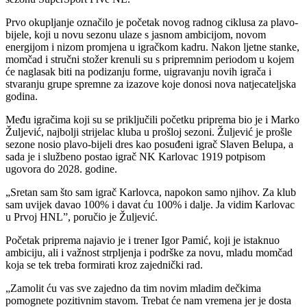
Prvo okupljanje označilo je početak novog radnog ciklusa za plavo-
bijele, koji u novu sezonu ulaze s jasnom ambicijom, novom
energijom i nizom promjena u igračkom kadru. Nakon ljetne stanke,
momčad i stručni stožer krenuli su s pripremnim periodom u kojem
će naglasak biti na podizanju forme, uigravanju novih igrača i
stvaranju grupe spremne za izazove koje donosi nova natjecateljska
godina.
Među igračima koji su se priključili početku priprema bio je i Marko
Žuljević, najbolji strijelac kluba u prošloj sezoni. Žuljević je prošle
sezone nosio plavo-bijeli dres kao posuđeni igrač Slaven Belupa, a
sada je i službeno postao igrač NK Karlovac 1919 potpisom
ugovora do 2028. godine.
„Sretan sam što sam igrač Karlovca, napokon samo njihov. Za klub
sam uvijek davao 100% i davat ću 100% i dalje. Ja vidim Karlovac
u Prvoj HNL”, poručio je Žuljević.
Početak priprema najavio je i trener Igor Pamić, koji je istaknuo
ambiciju, ali i važnost strpljenja i podrške za novu, mladu momčad
koja se tek treba formirati kroz zajednički rad.
„Zamolit ću vas sve zajedno da tim novim mladim dečkima
pomognete pozitivnim stavom. Trebat će nam vremena jer je dosta