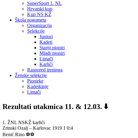
SuperSport 1. NL
Hrvatski kup
Kup NS KŽ
Škola nogometa
Organizacija
Selekcije
Juniori
Kadeti
Stariji pioniri
Mlađi pioniri
Limači
Karlići
Raspored treninga
Ženske selekcije
Pionirke
Kadetkinje
Limači
Rezultati utakmica 11. & 12.03. ⬇️
1. ŽNL NSKŽ karlići
Zrinski Ozalj – Karlovac 1919 1 0:4
Benić Rino ⚽️⚽️