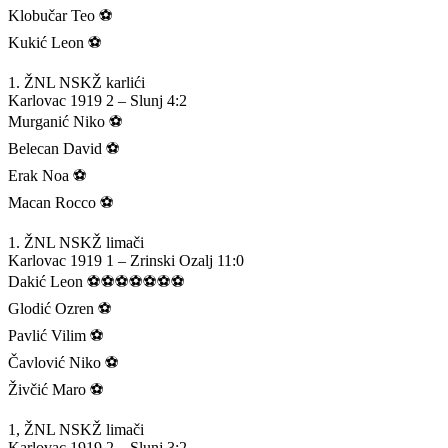
Klobučar Teo ⚽️
Kukić Leon ⚽️
1. ŽNL NSKŽ karlići
Karlovac 1919 2 – Slunj 4:2
Murganić Niko ⚽️
Belecan David ⚽️
Erak Noa ⚽️
Macan Rocco ⚽️
1. ŽNL NSKŽ limači
Karlovac 1919 1 – Zrinski Ozalj 11:0
Dakić Leon ⚽️⚽️⚽️⚽️⚽️⚽️⚽️
Glodić Ozren ⚽️
Pavlić Vilim ⚽️
Čavlović Niko ⚽️
Živčić Maro ⚽️
1, ŽNL NSKŽ limači
Karlovac 1919 2 – Slunj 3:2