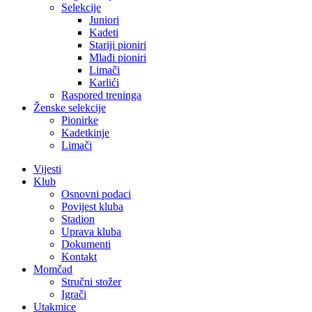
Selekcije
Juniori
Kadeti
Stariji pioniri
Mlađi pioniri
Limači
Karlići
Raspored treninga
Ženske selekcije
Pionirke
Kadetkinje
Limači
Vijesti
Klub
Osnovni podaci
Povijest kluba
Stadion
Uprava kluba
Dokumenti
Kontakt
Momčad
Stručni stožer
Igrači
Utakmice