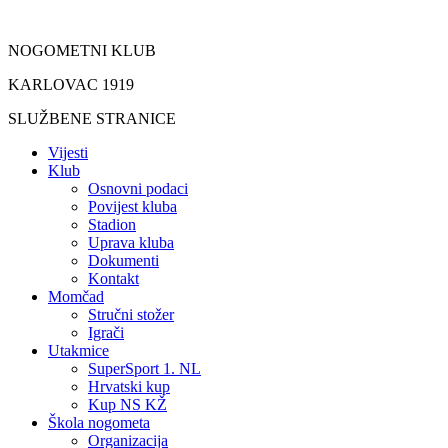
Idi
na
NOGOMETNI KLUB
sadržaj
KARLOVAC 1919
SLUŽBENE STRANICE
Vijesti
Klub
Osnovni podaci
Povijest kluba
Stadion
Uprava kluba
Dokumenti
Kontakt
Momčad
Stručni stožer
Igrači
Utakmice
SuperSport 1. NL
Hrvatski kup
Kup NS KŽ
Škola nogometa
Organizacija