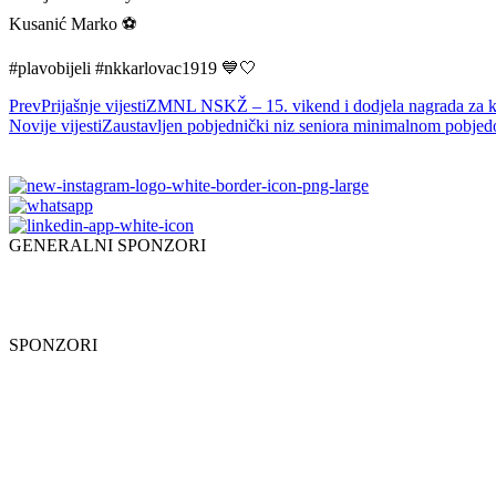
Kusanić Marko ⚽️
#plavobijeli #nkkarlovac1919 💙🤍
Prev
Prijašnje vijesti
ZMNL NSKŽ – 15. vikend i dodjela nagrada za karl
Novije vijesti
Zaustavljen pobjednički niz seniora minimalnom pobj
GENERALNI SPONZORI
SPONZORI