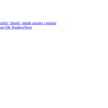
iće, limače, mlađe pionire i pionire
edom NK Ponikve
Next