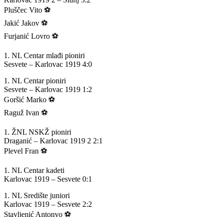
Pluščec Vito ⚽️
Jakić Jakov ⚽️
Furjanić Lovro ⚽️
1. NL Centar mlađi pioniri
Sesvete – Karlovac 1919 4:0
1. NL Centar pioniri
Sesvete – Karlovac 1919 1:2
Goršić Marko ⚽️
Raguž Ivan ⚽️
1. ŽNL NSKŽ pioniri
Draganić – Karlovac 1919 2 2:1
Plevel Fran ⚽️
1. NL Centar kadeti
Karlovac 1919 – Sesvete 0:1
1. NL Središte juniori
Karlovac 1919 – Sesvete 2:2
Stavljenić Antonyo ⚽️