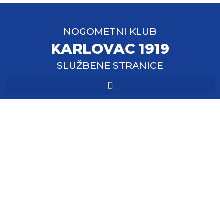
NOGOMETNI KLUB
KARLOVAC 1919
SLUŽBENE STRANICE
Rezultati utakmica –
škola nogometa i
veterani