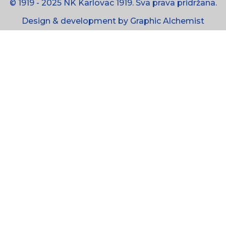
© 1919 - 2025 NK Karlovac 1919. Sva prava pridržana.
Design & development by Graphic Alchemist