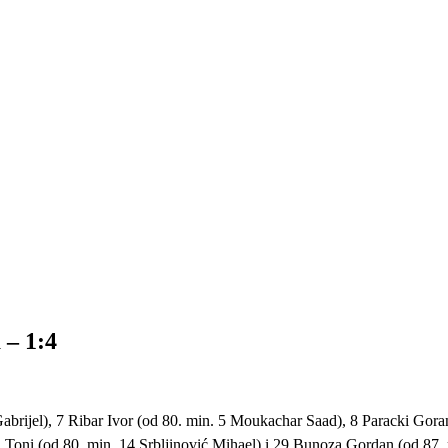
 – 1:4
rijel), 7 Ribar Ivor (od 80. min. 5 Moukachar Saad), 8 Paracki Goran 
Toni (od 80. min. 14 Srbljinović Mihael) i 29 Bunoza Gordan (od 87. 