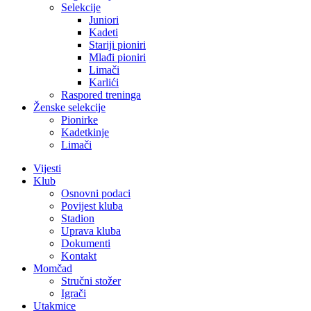
Selekcije
Juniori
Kadeti
Stariji pioniri
Mlađi pioniri
Limači
Karlići
Raspored treninga
Ženske selekcije
Pionirke
Kadetkinje
Limači
Vijesti
Klub
Osnovni podaci
Povijest kluba
Stadion
Uprava kluba
Dokumenti
Kontakt
Momčad
Stručni stožer
Igrači
Utakmice