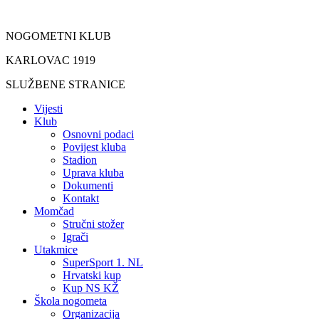
Idi
na
NOGOMETNI KLUB
sadržaj
KARLOVAC 1919
SLUŽBENE STRANICE
Vijesti
Klub
Osnovni podaci
Povijest kluba
Stadion
Uprava kluba
Dokumenti
Kontakt
Momčad
Stručni stožer
Igrači
Utakmice
SuperSport 1. NL
Hrvatski kup
Kup NS KŽ
Škola nogometa
Organizacija