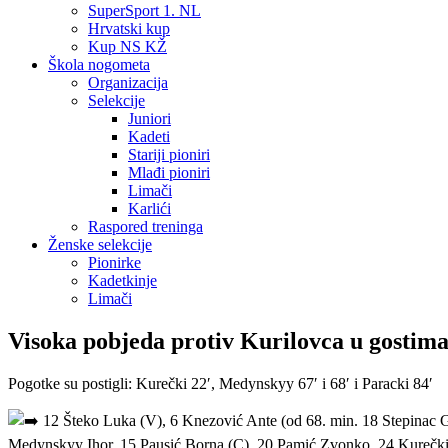
SuperSport 1. NL
Hrvatski kup
Kup NS KŽ
Škola nogometa
Organizacija
Selekcije
Juniori
Kadeti
Stariji pioniri
Mlađi pioniri
Limači
Karlići
Raspored treninga
Ženske selekcije
Pionirke
Kadetkinje
Limači
Visoka pobjeda protiv Kurilovca u gostima
Pogotke su postigli: Kurečki 22′, Medynskyy 67′ i 68′ i Paracki 84′
12 Šteko Luka (V), 6 Knezović Ante (od 68. min. 18 Stepinac Gab
Medynskyy Ihor, 15 Pausić Borna (C), 20 Pamić Zvonko, 24 Kurečki 