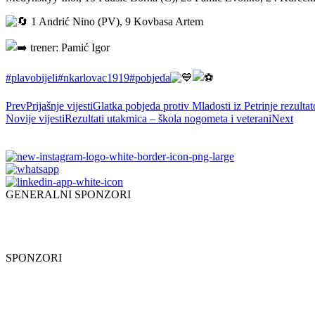
1 Andrić Nino (PV), 9 Kovbasa Artem
trener: Pamić Igor
#plavobijeli
#nkarlovac1919
#pobjeda
Prev
Prijašnje vijesti
Glatka pobjeda protiv Mladosti iz Petrinje rezulta
Novije vijesti
Rezultati utakmica – škola nogometa i veterani
Next
GENERALNI SPONZORI
SPONZORI